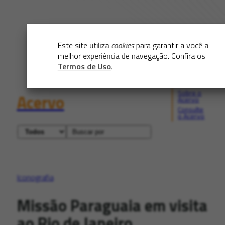
Este site utiliza
cookies
para garantir a você a
melhor experiência de navegação. Confira os
Termos de Uso
.
Sobre o
Acervo
Acervo
Consulte
o Acervo
Iconografia
Missão Paraguaia em visita
ao Rio de Janeiro