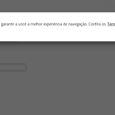
Sobre
Serviços
Acervo
Exposições virtuais
Eve
 garantir a você a melhor experiência de navegação. Confira os
Ter