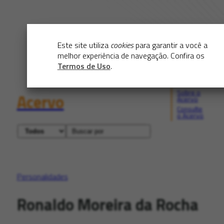
Este site utiliza
cookies
para garantir a você a
melhor experiência de navegação. Confira os
Termos de Uso
.
Sobre o
Acervo
Acervo
Consulte
o Acervo
Personalidades
Ronaldo Moreira da Rocha