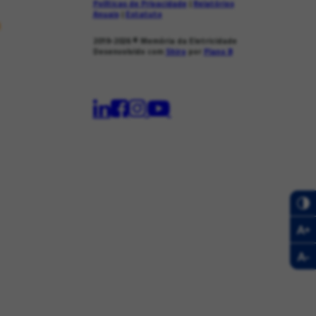
Políticas de Privacidade
|
Relatórios
Anuais
|
Estatuto
s
2019-2026
© Memória da Eletricidade
Desenvolvido com
Shiro
por
Plano B