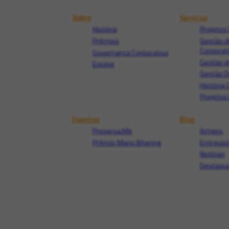
Sobre
Serviços
História
Projetos 
Prêmios
Gestão d
Corporat
Governança Corporativa
Gestão d
Equipe
Gestão 
História 
Projetos 
Eventos
Blog
Preserva.Me
Artigos
Prêmio Mario Bhering
Entrevis
Notícias
Destaque