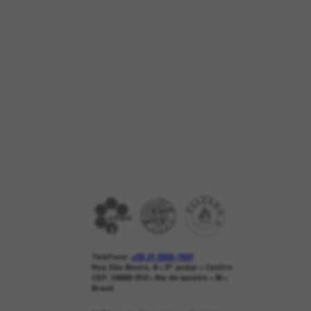
Telefone:
+55 21 3553-7537
Rua São Bento, 8 • 5º andar • Centro
CEP: 20090-010 • Rio de Janeiro • RJ •
Brasil