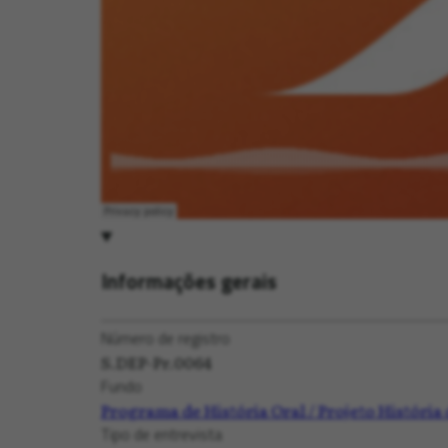
Informações gerais
Número de registro
S.DEP-Pr.0064
Fundo
Programa de História Oral / Projeto Histór
Tipo de entrevista