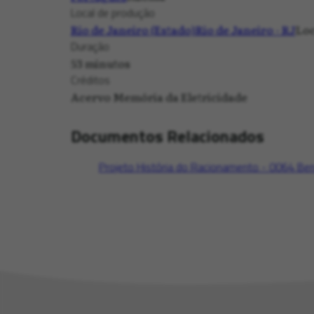
Local de produção
Rio de Janeiro (Estado)
Rio de Janeiro - RJ
Loc
Duração
53 minutos
Créditos
Acervo Memória da Eletricidade
Documentos Relacionados
Projeto História do Racionamento - 0064 Ben