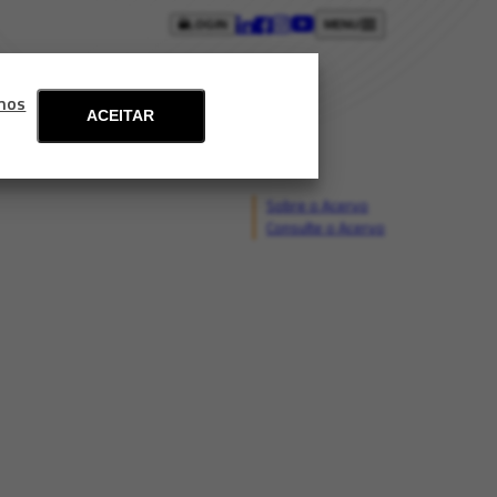
LOGIN
MENU
ntos
Blog
Fale conosco
mos
ACEITAR
Sobre o Acervo
Consulte o Acervo