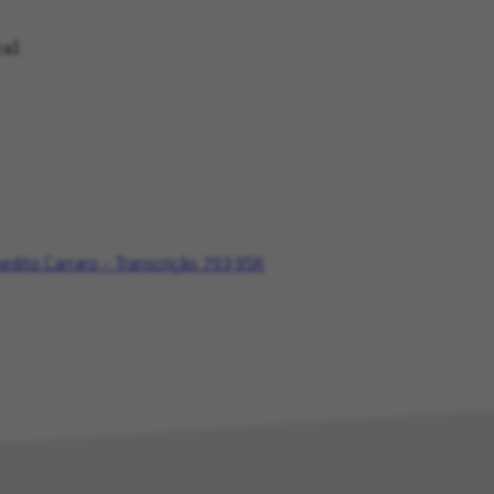
al
edito Carraro - Transcrição
793,95K