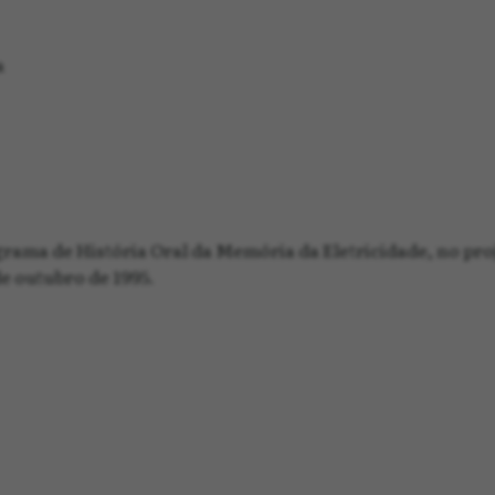
a
rama de História Oral da Memória da Eletricidade, no pro
de outubro de 1995.