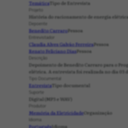
Temática
Tipo de Entrevista
Projeto
História do racionamento de energia elétric
Depoente
Benedito Carraro
Pessoa
Entrevistador
Claudia Alves Galvão Ferreira
Pessoa
Renato Feliciano Dias
Pessoa
Descrição
Depoimento de Benedito Carraro para o Prog
elétrica. A entrevista foi realizada no dia 03 
Tipo Documental
Entrevista
Tipo documental
Suporte
Digital (MP3 e WAV)
Produtor
Memória da Eletricidade
Organização
Idioma
Português
Idioma