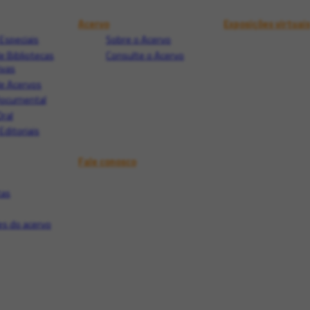
Acervo
Exposições virtuai
Especiais
Sobre o Acervo
e Bibliotecas
Consulte o Acervo
ivas
e Acervos
Documental
Oral
Editoriais
Fale conosco
tas
s do acervo