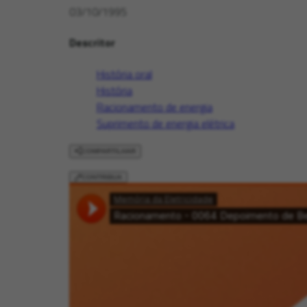
03/10/1995
Descritor
História oral
História
Racionamento de energia
Suprimento de energia elétrica
COMPARTILHAR
CONTRIBUA