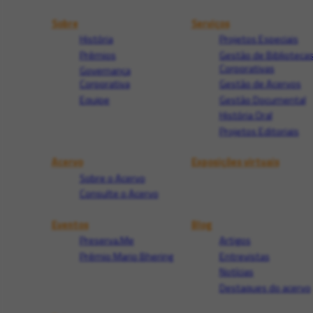
Sobre
Serviços
História
Projetos Especiais
Prêmios
Gestão de Biblioteca
Corporativas
Governança
Corporativa
Gestão de Acervos
Equipe
Gestão Documental
História Oral
Projetos Editoriais
Acervo
Exposições virtuais
Sobre o Acervo
Consulte o Acervo
Eventos
Blog
Preserva.Me
Artigos
Prêmio Mario Bhering
Entrevistas
Notícias
Destaques do acervo