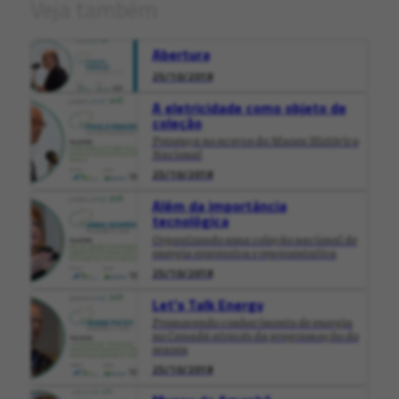
Veja também
Abertura
25/10/2018
A eletricidade como objeto de
coleção
Presença no acervo do Museu Histórico
Nacional
25/10/2018
Além da importância
tecnológica
Organizando uma coleção nacional de
energia expressiva e representativa
25/10/2018
Let's Talk Energy
Promovendo conhecimento de energia
no Canadá através da programação do
museu
25/10/2018