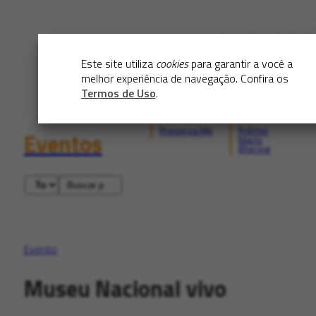
Este site utiliza
cookies
para garantir a você a
melhor experiência de navegação. Confira os
Termos de Uso
.
Preserva.Me
Prêmio
Eventos
Mario
Bhering
Evento
Museu Nacional vivo