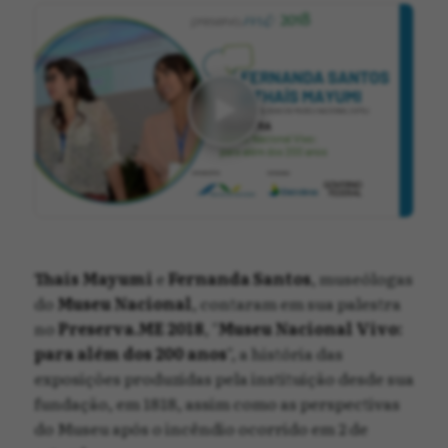
Thaís Mayumi
e
Fernanda Santos
, museólogas
do
Museu Nacional
, contaram em sua palestra
no
Preserva.ME 2018
, "
Museu Nacional Vivo:
para além dos 200 anos
", a história das
exposições produzidas pela instituição desde sua
fundação, em 1818, assim como as perspectivas
do Museu após o incêndio ocorrido em 2 de