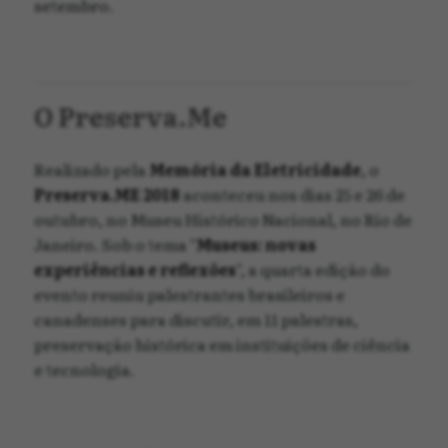
setembro.
O Preserva.Me
Realizado pela
Memória da Eletricidade
, o
Preserva.ME 2018
aconteceu nos dias 25 e 26 de
outubro, no Museu Histórico Nacional, no Rio de
Janeiro. Sob o tema "
Museus: novas
experiências e reflexões
", a quarta edição do
evento reuniu palestrantes brasileiros e
canadenses para discutir, em 11 palestras,
preservação histórica em instituições de ciência
e tecnologia.