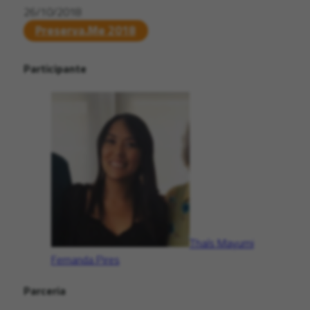
26/10/2018
Preserva.Me 2018
Participante
Thaís Mayumi
Fernanda Pires
Parceria