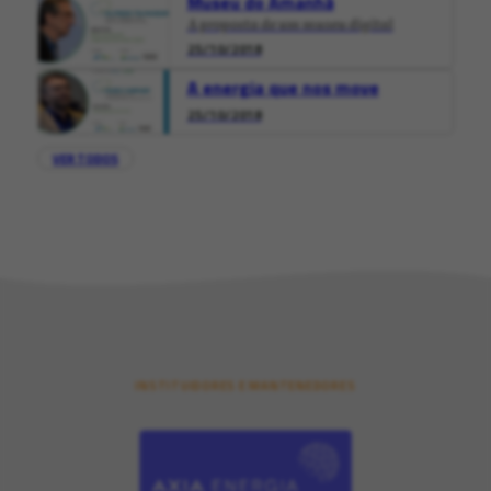
Museu do Amanhã
A proposta de um museu digital
25/10/2018
A energia que nos move
25/10/2018
VER TODOS
INSTITUIDORES E MANTENEDORES