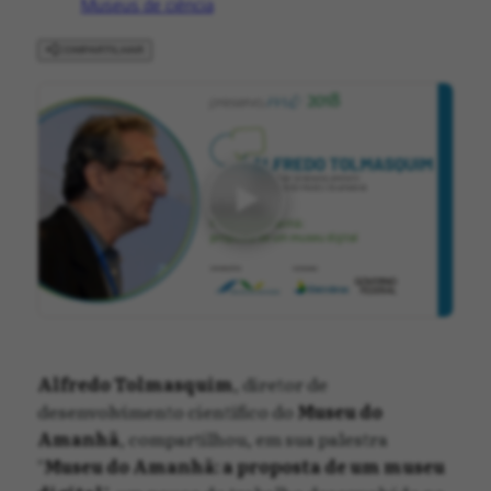
Museus de ciência
COMPARTILHAR
Alfredo Tolmasquim
, diretor de
desenvolvimento científico do
Museu do
Amanhã
, compartilhou, em sua palestra
"
Museu do Amanhã: a proposta de um museu