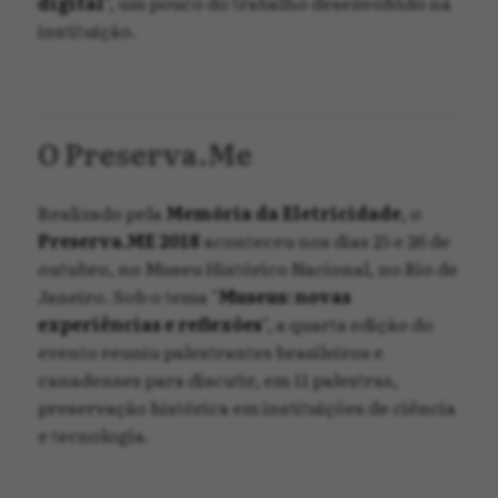
digital
", um pouco do trabalho desenvolvido na
instituição.
O Preserva.Me
Realizado pela
Memória da Eletricidade
, o
Preserva.ME 2018
aconteceu nos dias 25 e 26 de
outubro, no Museu Histórico Nacional, no Rio de
Janeiro. Sob o tema "
Museus: novas
experiências e reflexões
", a quarta edição do
evento reuniu palestrantes brasileiros e
canadenses para discutir, em 11 palestras,
preservação histórica em instituições de ciência
e tecnologia.