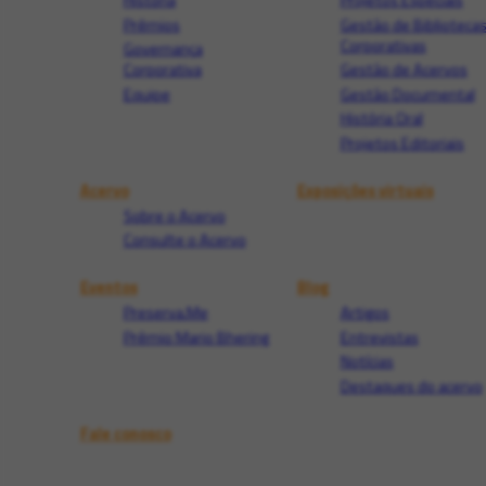
Prêmios
Gestão de Biblioteca
Corporativas
Governança
Corporativa
Gestão de Acervos
Equipe
Gestão Documental
História Oral
Projetos Editoriais
Acervo
Exposições virtuais
Sobre o Acervo
Consulte o Acervo
Eventos
Blog
Preserva.Me
Artigos
Prêmio Mario Bhering
Entrevistas
Notícias
Destaques do acervo
Fale conosco