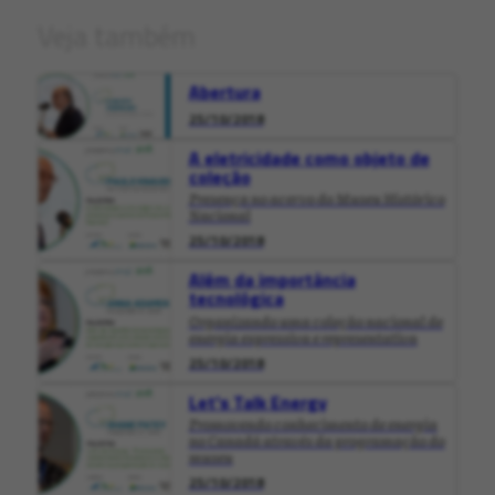
Veja também
Abertura
25/10/2018
A eletricidade como objeto de
coleção
Presença no acervo do Museu Histórico
Nacional
25/10/2018
Além da importância
tecnológica
Organizando uma coleção nacional de
energia expressiva e representativa
25/10/2018
Let's Talk Energy
Promovendo conhecimento de energia
no Canadá através da programação do
museu
25/10/2018