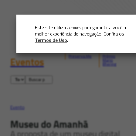
Este site utiliza
cookies
para garantir a você a
melhor experiência de navegação. Confira os
Termos de Uso
.
Preserva.Me
Prêmio
Eventos
Mario
Bhering
Evento
Museu do Amanhã
A proposta de um museu digital