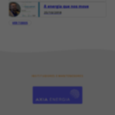
A energia que nos move
25/10/2018
VER TODOS
INSTITUIDORES E MANTENEDORES