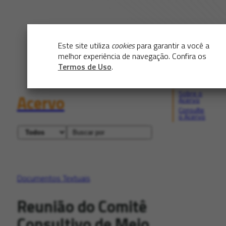
Este site utiliza
cookies
para garantir a você a
melhor experiência de navegação. Confira os
Termos de Uso
.
Sobre o
Acervo
Acervo
Consulte
o Acervo
Documentos Textuais
Reunião do Comitê
Consultivo de Meio