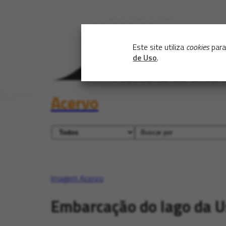
Este site utiliza
cookies
para
de Uso
.
Acervo
Imagem Acervo
Embarcação do lago da Us