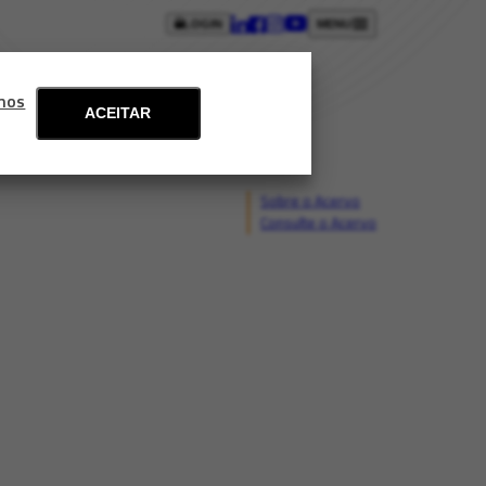
LOGIN
MENU
ntos
Blog
Fale conosco
mos
ACEITAR
Sobre o Acervo
Consulte o Acervo