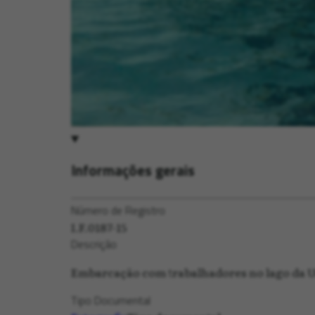
Informações gerais
Número de Registro
I.F.0187-15
Descrição
Embarcação com trabalhadores no lago da Us
Tipo Documental