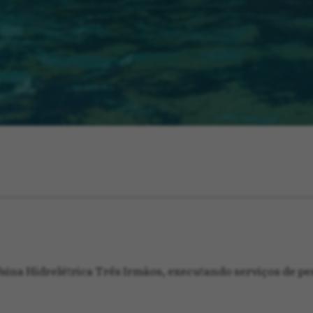
ina Hidrelétrica Três Irmãos, executando serviços de pe