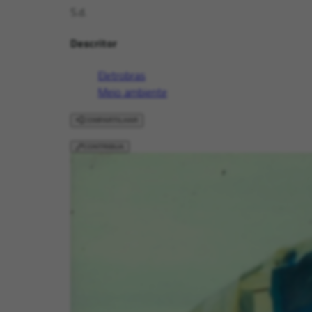
S.d.
Descritor
Eletrobras
Meio ambiente
COMPARTILHAR
CONTRIBUA