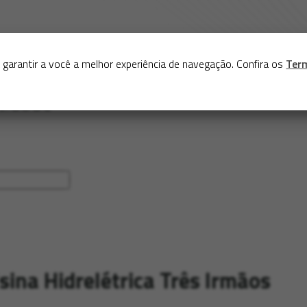
Sobre
Serviços
Acervo
Exposições virtuais
Eve
 garantir a você a melhor experiência de navegação. Confira os
Ter
ina Hidrelétrica Três Irmãos