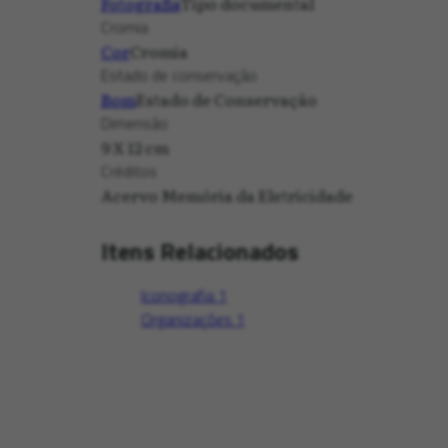
Fotografia
Tipo documental
Cromia
Cor
Cromia
Estado de conservação
Bom
Estado de Conservação
Dimensão
9 X 12 cm
Créditos
Acervo Memória da Eletricidade
Itens Relacionados
Iconografia
1
Organizações
1