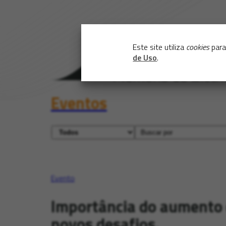
Este site utiliza
cookies
para
de Uso
.
Eventos
Evento
Importância do aumento d
novos desafios.