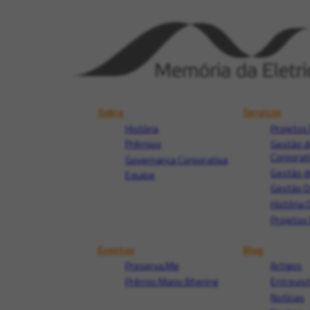
Sobre
Serviços
História
Projetos 
Prêmios
Gestão d
Corporat
Governança Corporativa
Gestão d
Equipe
Gestão 
História 
Projetos 
Eventos
Blog
Preserva.Me
Artigos
Prêmio Mario Bhering
Entrevis
Notícias