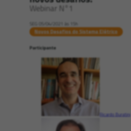
Webinar N°1
SEG 05/04/2021 às 15h
Novos Desafios do Sistema Elétrico
Participante
Ricardo Buratini