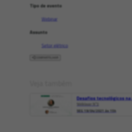
Tipo de evento
Webinar
Assunto
Setor elétrico
COMPARTILHAR
Veja também
Desafios tecnológicos na
Webinar N°2
SEG 19/04/2021 às 15h