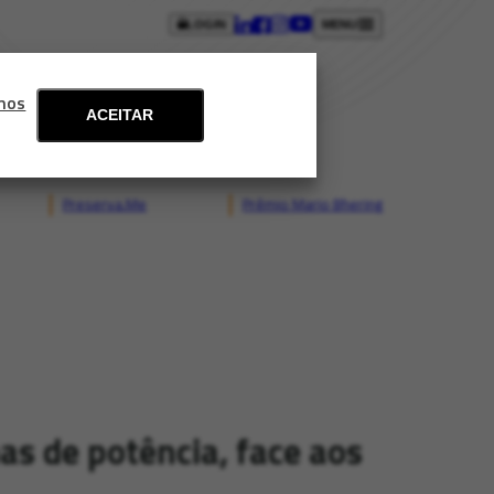
LOGIN
MENU
ntos
Blog
Fale conosco
mos
ACEITAR
Preserva.Me
Prêmio Mario Bhering
as de potência, face aos