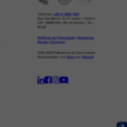
Telefone:
+55 21 3553-7537
Rua São Bento, 8 • 5º andar • Centro
CEP: 20090-010 • Rio de Janeiro • RJ •
Brasil
Políticas de Privacidade
|
Relatórios
Anuais
|
Estatuto
s
2019-2026
© Memória da Eletricidade
Desenvolvido com
Shiro
por
Plano B