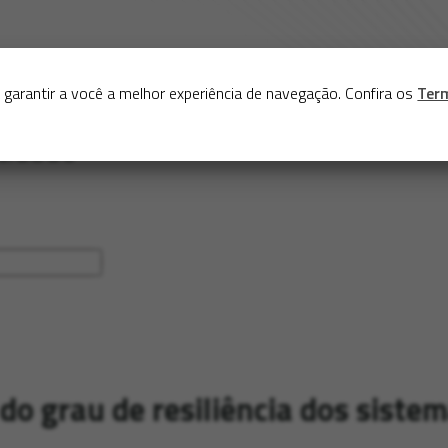
Sobre
Serviços
Acervo
Exposições virtuais
Eve
 garantir a você a melhor experiência de navegação. Confira os
Ter
o grau de resiliência dos sistem