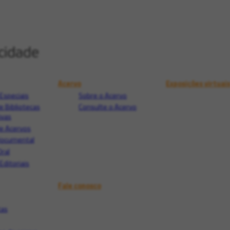
Acervo
Exposições virtuai
Especiais
Sobre o Acervo
e Bibliotecas
Consulte o Acervo
ivas
e Acervos
Documental
Oral
Editoriais
Fale conosco
tas