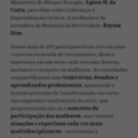
Ministério de Minas e Energia,
Agnes M. da
Costa
, para falar sobre Liderança e
Especialização técnica. A mediação é da
jornalista da Memória da Eletricidade,
Rayssa
Dias
.
Foram mais de 100 participantes ao vivo em uma
conversa recheada de testemunhos, dicas e
esperança em um setor cada vez mais diverso,
inclusivo e receptivo às mulheres. As convidadas
compartilharam suas
trajetórias, desafios e
aprendizados profissionais
, apontando o
intenso processo de transformação em curso
nas empresas e instituições do setor, que
proporcionam não só o
aumento da
participação das mulheres
, mas também
atuações e expertises cada vez mais
multidisciplinares
– necessárias à