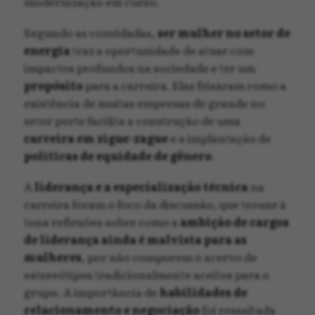
modernização em curso.
Segundo as convidadas,
ser mulher no setor de
energia
traz a oportunidade de atuar com
impactos profundos na sociedade e ter um
propósito
para a carreira. Elas frisaram como a
existência de muitas empresas de grande no
setor porte facilita a construção de uma
carreira em zigue-zague
e a implantação de
políticas de equidade de gênero
.
A
liderança e a especialização técnica
na
carreira foram o foco da discussão, que trouxe à
tona reflexões sobre como a
ambição de cargos
de liderança ainda é malvista para as
mulheres
, por não comporem o acervo de
estereótipos tradicionalmente aceitos para o
grupo. A importância de
habilidades de
relacionamento e negociação
foi ressaltada