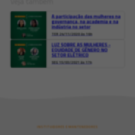
Veja também
A participação das mulheres na
governança, na academia e na
indústria no setor
TER 24/11/2020 às 16h
LUZ SOBRE AS MULHERES -
EQUIDADE DE GÊNERO NO
SETOR ELÉTRICO
SEG 15/03/2021 às 17h
INSTITUIDORES E MANTENEDORES