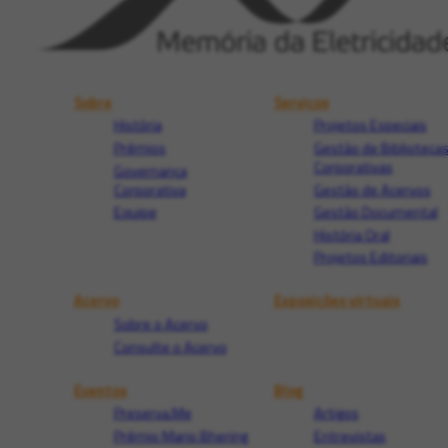
Sobre
Serviços
História
Projetos Especiais
Prêmios
Gestão de Biblioteca
Corporativas
Governança
Corporativa
Gestão de Acervos
Equipe
Gestão Documental
História Oral
Projetos Editoriais
Acervo
Exposições virtuais
Sobre o Acervo
Consulte o Acervo
Eventos
Blog
Preserva.Me
Artigos
Prêmio Mario Bhering
Entrevistas