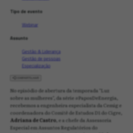
Tipo de evento
Webinar
Assunto
Gestão & Liderança
Gestão de pessoas
Especialização
COMPARTILHAR
No episódio de abertura da temporada "Luz
sobre as mulheres", da série #PaposDeEnergia,
recebemos a engenheira especialista da Cemig e
coordenadora do Comitê de Estudos D1 do Cigre,
Adriana de Castro
, e a chefe da Assessoria
Especial em Assuntos Regulatórios do