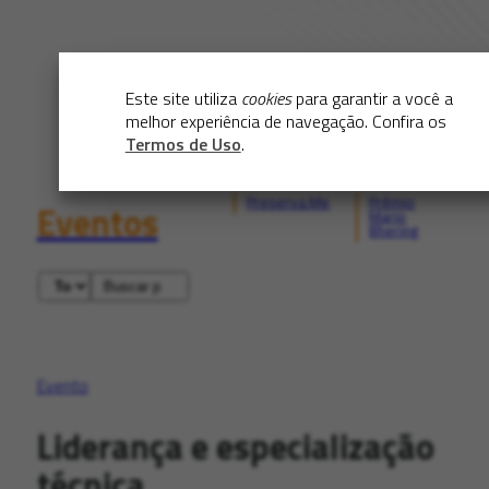
Este site utiliza
cookies
para garantir a você a
melhor experiência de navegação. Confira os
Termos de Uso
.
Preserva.Me
Prêmio
Eventos
Mario
Bhering
Evento
Liderança e especialização
técnica