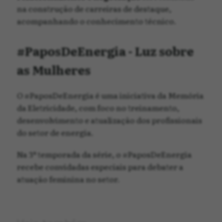
na construção de carreiras de destaque,
acompanhando o conhecimento técnico.
#PaposDeEnergia - Luz sobre
as Mulheres
O #PaposDeEnergia é uma iniciativa da Memória
da Eletricidade, com foco no treinamento,
desenvolvimento e atualização dos profissionais
do setor de energia.
Na 3ª temporada da série, o #PaposDeEnergia
recebe convidadas especiais para debater a
atuação feminina no setor.