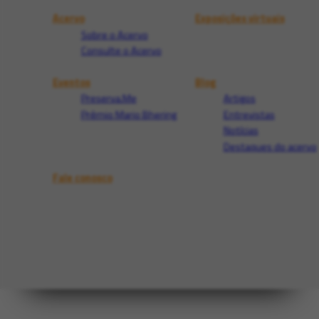
Acervo
Exposições virtuais
Sobre o Acervo
Consulte o Acervo
Eventos
Blog
Preserva.Me
Artigos
Prêmio Mario Bhering
Entrevistas
Notícias
Destaques do acervo
Fale conosco