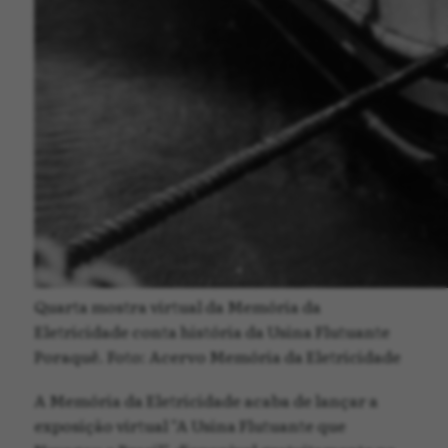
Quarta mostra virtual da Memória da
Eletricidade conta história da Usina Flutuante
Poraquê. Foto: Acervo Memória da Eletricidade
A Memória da Eletricidade acaba de lançar a
exposição virtual "A Usina Flutuante que