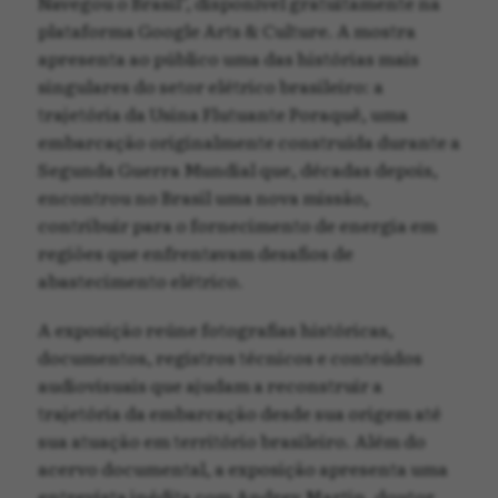
Navegou o Brasil", disponível gratuitamente na
plataforma Google Arts & Culture. A mostra
apresenta ao público uma das histórias mais
singulares do setor elétrico brasileiro: a
trajetória da Usina Flutuante Poraquê, uma
embarcação originalmente construída durante a
Segunda Guerra Mundial que, décadas depois,
encontrou no Brasil uma nova missão,
contribuir para o fornecimento de energia em
regiões que enfrentavam desafios de
abastecimento elétrico.
A exposição reúne fotografias históricas,
documentos, registros técnicos e conteúdos
audiovisuais que ajudam a reconstruir a
trajetória da embarcação desde sua origem até
sua atuação em território brasileiro. Além do
acervo documental, a exposição apresenta uma
entrevista inédita com Andrey Martin, doutor