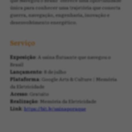
única para conhecer uma trajetória que conecta
guerra, navegação, engenharia, inovação e
desenvolvimento energético.
Serviço
Exposição
: A usina flutuante que navegou o
Brasil
Lançamento
: 8 de julho
Plataforma
: Google Arts & Culture | Memória
da Eletricidade
Acesso
: Gratuito
Realização
: Memória da Eletricidade
Link
:
https://bit.ly/usinaporaque