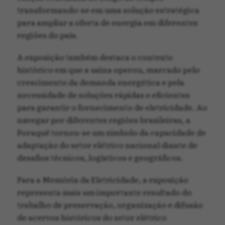
transformando-se em uma solução estratégica
para ampliar a oferta de energia em diferentes
regiões do país.
A exposição também destaca o contexto
histórico em que a usina operou, marcado pelo
crescimento da demanda energética e pela
necessidade de soluções rápidas e eficientes
para garantir o fornecimento de eletricidade. Ao
navegar por diferentes regiões brasileiras, a
Poraquê tornou-se um símbolo da capacidade de
adaptação do setor elétrico nacional diante de
desafios técnicos, logísticos e geográficos.
Para a Memória da Eletricidade, a exposição
representa mais um importante resultado do
trabalho de preservação, organização e difusão
de acervos históricos do setor elétrico