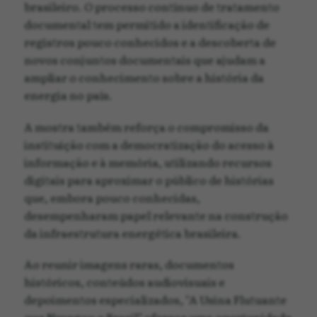
brasileiro. O processo contínuo de tratamento
documental tem permitido a identificação de
registros pouco conhecidos e a descoberta de
novos conjuntos documentais que ajudam a
ampliar o conhecimento sobre a história da
energia no país.
A mostra também reforça o compromisso da
instituição com a democratização do acesso à
informação e à memória, utilizando recursos
digitais para aproximar o público de histórias
que, embora pouco conhecidas,
desempenharam papel relevante na construção
da infraestrutura energética brasileira.
Ao reunir imagens raras, documentos
históricos, conteúdos audiovisuais e
depoimentos especializados, "A Usina Flutuante
que Navegou o Brasil" oferece uma oportunidade