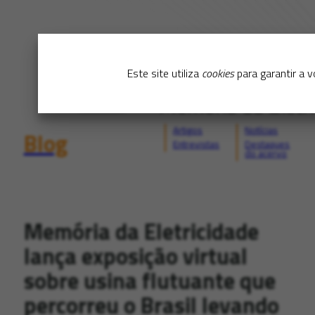
Este site utiliza
cookies
para garantir a 
Artigos
Notícias
Blog
Entrevistas
Destaques
do acervo
Memória da Eletricidade
lança exposição virtual
sobre usina flutuante que
percorreu o Brasil levando