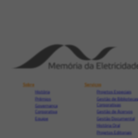
Sobre
Serviços
História
Projetos Especiais
Prêmios
Gestão de Biblioteca
Corporativas
Governança
Corporativa
Gestão de Acervos
Equipe
Gestão Documental
História Oral
Projetos Editoriais