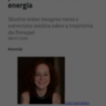
energia
Mostra reúne imagens raras e
entrevista inédita sobre a trajetória
da Poraquê
08/07/2026
Autor(a)
Leila Guimarães