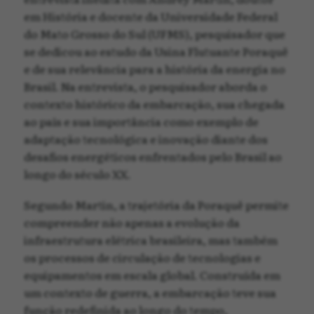
em História e docente da Universidade Federal
do Mato Grosso do Sul (UFMS), pesquisador que
se dedicou ao estudo da Usina Flutuante Poraquê
e de sua relevância para a história da energia no
Brasil. Na entrevista, o pesquisador aborda o
contexto histórico da embarcação, sua chegada
ao país e sua importância como exemplo de
adaptação tecnológica e inovação diante dos
desafios energéticos enfrentados pelo Brasil ao
longo do século XX.
Segundo Martin, a trajetória da Poraquê permite
compreender não apenas a evolução da
infraestrutura elétrica brasileira, mas também
os processos de circulação de tecnologias e
equipamentos em escala global. Construída em
um contexto de guerra, a embarcação teve sua
função redefinida ao longo do tempo,