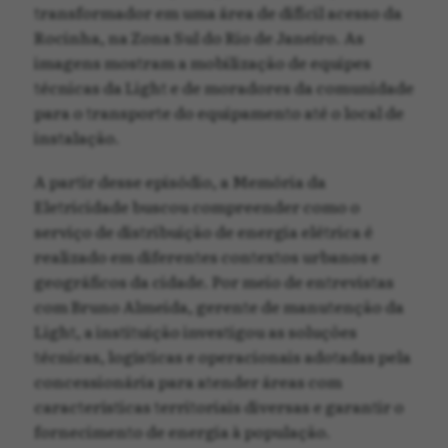
transformador em uma área de difícil acesso da
Rocinha, na Zona Sul do Rio de Janeiro. As
imagens mostram a mobilização de equipes
técnicas da Light e de moradores da comunidade
para o transporte do equipamento até o local de
instalação.
A partir desse episódio, a Memória da
Eletricidade buscou compreender como o
serviço de distribuição de energia elétrica é
realizado em diferentes contextos urbanos e
geográficos da cidade. Por meio de entrevistas
com Bruno Almeida, gerente de manutenção da
Light, a instituição investigou as soluções
técnicas, logísticas e operacionais adotadas pela
concessionária para atender áreas com
características territoriais diversas e garantir o
fornecimento de energia à população.