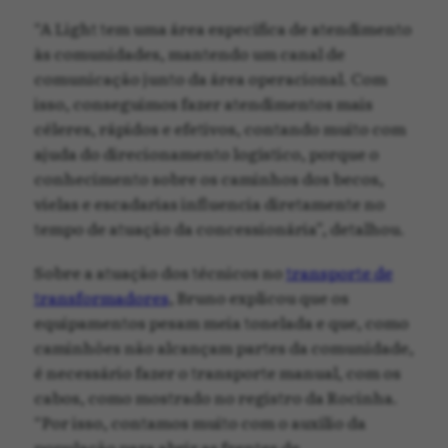
“A Light tem uma área específica de atendimento
às comunidades, mantendo um canal de
comunicação junto da área operacional. Com
isso, conseguimos fazer atendimentos mais
céleres, rápidos e efetivos, contando muito com
ajuda do direcionamento logístico, porque o
conhecimento sobre os caminhos dos becos,
vielas e escadarias influencia diretamente no
tempo de atuação da concessionária”, detalhou.
Sobre a atuação dos técnicos no
transporte de
transformadores
, Bruno explicou que os
equipamentos pesam meia tonelada e que, como
caminhões não alcançam partes da comunidade,
é necessário fazer o transporte manual, com os
cabos, como mostrado no registro da Rocinha.
“Por isso, contamos muito com o auxílio da
população para abrir as frentes de