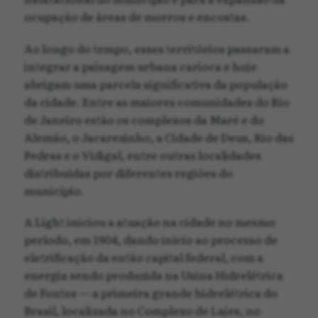
ocupação de áreas de morros e encostas.
Ao longo do tempo, esses territórios passaram a
integrar a paisagem urbana carioca e hoje
abrigam uma parcela significativa da população
da cidade. Entre as maiores comunidades do Rio
de Janeiro estão os complexos da Maré e do
Alemão, o Jacarezinho, a Cidade de Deus, Rio das
Pedras e o Vidigal, entre outras localidades
distribuídas por diferentes regiões do
município.
A Light iniciou a atuação na cidade no mesmo
período, em 1904, dando início ao processo de
eletrificação da então capital federal, com a
energia sendo produzida na Usina Hidrelétrica
de Fontes — a primeira grande hidrelétrica do
Brasil, localizada no Complexo de Lajes, no