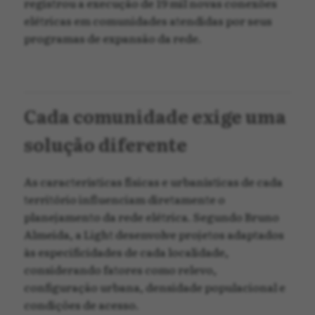
registrou a execução de 19 mil novas conexões
elétricas em comunidades atendidas por seus
programas de expansão da rede.
Cada comunidade exige uma
solução diferente
As características físicas e urbanísticas de cada
território influenciam diretamente o
planejamento da rede elétrica. Segundo Bruno
Almeida, a Light desenvolve projetos adaptados
às especificidades de cada localidade,
considerando fatores como relevo,
configuração urbana, densidade populacional e
condições de acesso.