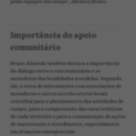
pelas equipes em campo”, afirmou Bruno.
Importância do apoio
comunitário
Bruno Almeida também destaca a importância
do diálogo entre a concessionária e os
moradores das localidades atendidas. Segundo
ele, a troca de informações com associações de
moradores e outros interlocutores locais
contribui para o planejamento das atividades de
campo, para a compreensão das características
de cada território e para a comunicação de ações
de manutenção e atendimento, especialmente
em situações emergenciais.