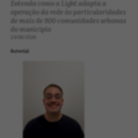
Entenda como a Light adapta a
operação da rede às particularidades
de mais de 800 comunidades urbanas
do município
23/06/2026
Autor(a)