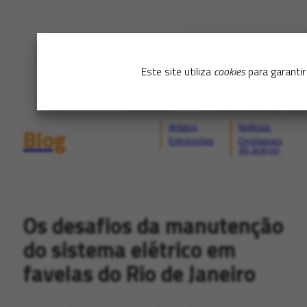
Este site utiliza
cookies
para garantir
Artigos
Notícias
Blog
Entrevistas
Destaques
do acervo
Os desafios da manutenção
do sistema elétrico em
favelas do Rio de Janeiro