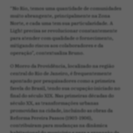
“No Rio, temos uma quantidade de comunidades
muito abrangente, principalmente na Zona
Norte, e cada uma tem sua particularidade. A
Light precisa se revolucionar constantemente
para atender com qualidade o fornecimento,
mitigando riscos aos colaboradores e da
operação”, contextualiza Bruno.
O Morro da Providência, localizado na região
central do Rio de Janeiro, é frequentemente
apontado por pesquisadores como a primeira
favela do Brasil, tendo sua ocupação iniciado no
final do século XIX. Nas primeiras décadas do
século XX, as transformações urbanas
promovidas na cidade, incluindo as obras da
Reforma Pereira Passos (1903-1906),
contribuíram para mudanças na dinâmica
habitacional do município e para a expansão da