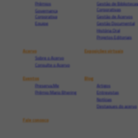
Prêmios
Gestão de Biblioteca
Corporativas
Governança
Corporativa
Gestão de Acervos
Equipe
Gestão Documental
História Oral
Projetos Editoriais
Acervo
Exposições virtuais
Sobre o Acervo
Consulte o Acervo
Eventos
Blog
Preserva.Me
Artigos
Prêmio Mario Bhering
Entrevistas
Notícias
Destaques do acervo
Fale conosco