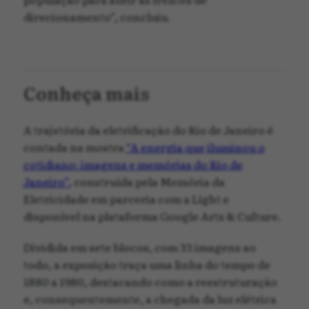
direcionamento”, concluiu.
Conheça mais
A trajetória da eletrificação do Rio de Janeiro é
contada na mostra
“
A energia que
iluminou o
cotidiano: imagens e memórias do Rio de
Janeiro”
,
construída pela Memória da
Eletricidade em parceria com a Light e
disponível na plataforma Google Arts & Culture.
Dividida em sete blocos, com 33 imagens ao
todo, a exposição traça uma linha do tempo de
1880 a 1980, destacando como a reestruturação
e, consequentemente, a chegada da luz elétrica