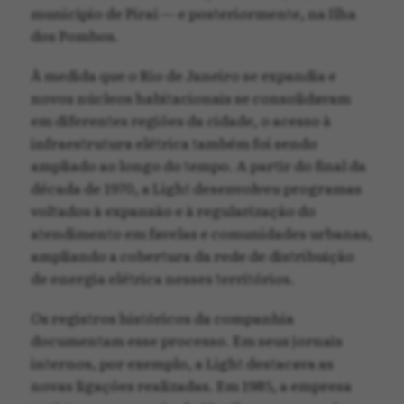
município de Piraí — e posteriormente, na Ilha
dos Pombos.
À medida que o Rio de Janeiro se expandia e
novos núcleos habitacionais se consolidavam
em diferentes regiões da cidade, o acesso à
infraestrutura elétrica também foi sendo
ampliado ao longo do tempo. A partir do final da
década de 1970, a Light desenvolveu programas
voltados à expansão e à regularização do
atendimento em favelas e comunidades urbanas,
ampliando a cobertura da rede de distribuição
de energia elétrica nesses territórios.
Os registros históricos da companhia
documentam esse processo. Em seus jornais
internos, por exemplo, a Light destacava as
novas ligações realizadas. Em 1985, a empresa