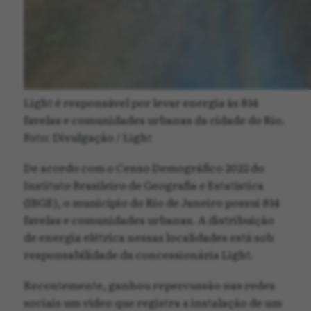
Light é responsável por levar energia às 814
favelas e comunidades urbanas da cidade do Rio.
Foto: Divulgação / Light
De acordo com o Censo Demográfico 2022 do
Instituto Brasileiro de Geografia e Estatística
(IBGE), o município do Rio de Janeiro possui 814
favelas e comunidades urbanas. A distribuição
de energia elétrica nessas localidades está sob
responsabilidade da concessionária Light.
Recentemente, ganhou repercussão nas redes
sociais um vídeo que registra a instalação de um