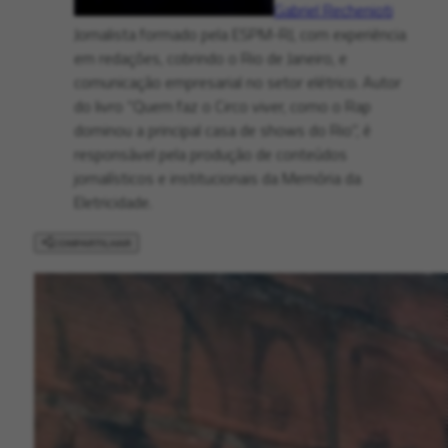
Gabriel Rechenioti
Jornalista formado pela ESPM-RJ, com experiência
em redações, cobrindo o Rio de Janeiro, e
comunicação empresarial no setor elétrico. Autor
do livro “Quem faz o Circo viver, como o Rap
dominou a principal casa de shows do Rio", é
responsável pela produção de conteúdos
jornalísticos e institucionais da Memória da
Eletricidade.
COMPARTILHAR