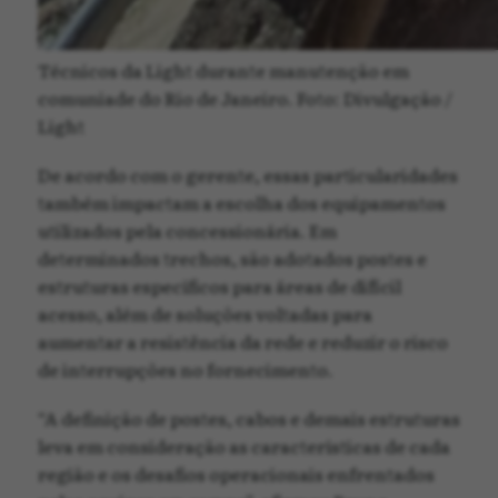
Técnicos da Light durante manutenção em
comuniade do Rio de Janeiro. Foto: Divulgação /
Light
De acordo com o gerente, essas particularidades
também impactam a escolha dos equipamentos
utilizados pela concessionária. Em
determinados trechos, são adotados postes e
estruturas específicos para áreas de difícil
acesso, além de soluções voltadas para
aumentar a resistência da rede e reduzir o risco
de interrupções no fornecimento.
“A definição de postes, cabos e demais estruturas
leva em consideração as características de cada
região e os desafios operacionais enfrentados