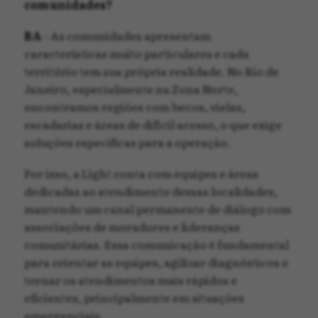
comunidades?
BA
- As comunidades apresentam
características muito particulares e cada
território tem sua própria realidade. No Rio de
Janeiro, especialmente na Zona Norte,
encontramos regiões com becos, vielas,
escadarias e áreas de difícil acesso, o que exige
soluções específicas para a operação.
Por isso, a Light conta com equipes e áreas
dedicadas ao atendimento dessas localidades,
mantendo um canal permanente de diálogo com
associações de moradores e lideranças
comunitárias. Essa comunicação é fundamental
para orientar as equipes, agilizar diagnósticos e
tornar os atendimentos mais rápidos e
eficientes, principalmente em situações
emergenciais.