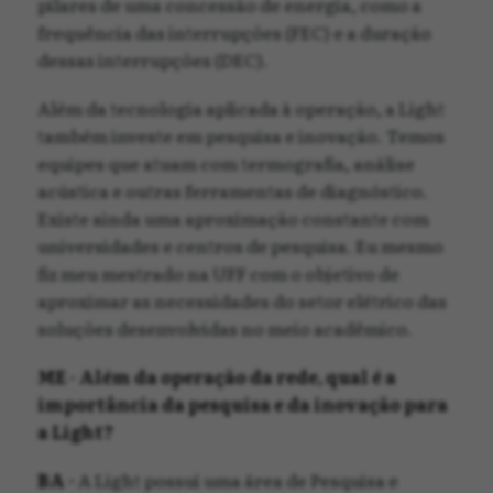
pilares de uma concessão de energia, como a
frequência das interrupções (FEC) e a duração
dessas interrupções (DEC).
Além da tecnologia aplicada à operação, a Light
também investe em pesquisa e inovação. Temos
equipes que atuam com termografia, análise
acústica e outras ferramentas de diagnóstico.
Existe ainda uma aproximação constante com
universidades e centros de pesquisa. Eu mesmo
fiz meu mestrado na UFF com o objetivo de
aproximar as necessidades do setor elétrico das
soluções desenvolvidas no meio acadêmico.
ME - Além da operação da rede, qual é a
importância da pesquisa e da inovação para
a Light?
BA -
A Light possui uma área de Pesquisa e