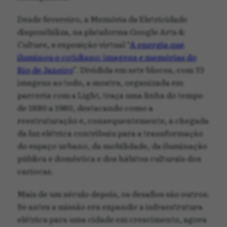
Desde fevereiro, a Memória da Eletricidade
disponibiliza, na plataforma Google Arts &
Culture, a exposição virtual “
A energia que
iluminou o cotidiano: imagens e memórias do
Rio de Janeiro
”. Dividida em sete blocos, com 33
imagens ao todo, a mostra, organizada em
parceria com a Light, traça uma linha do tempo
de 1880 a 1980, destacando como a
reestruturação e, consequentemente, a chegada
da luz elétrica contribuiu para a transformação
do espaço urbano, da mobilidade, da iluminação
pública e doméstica e dos hábitos culturais dos
cariocas.
Mais de um século depois, os desafios são outros.
Se antes a missão era expandir a infraestrutura
elétrica para uma cidade em crescimento, agora