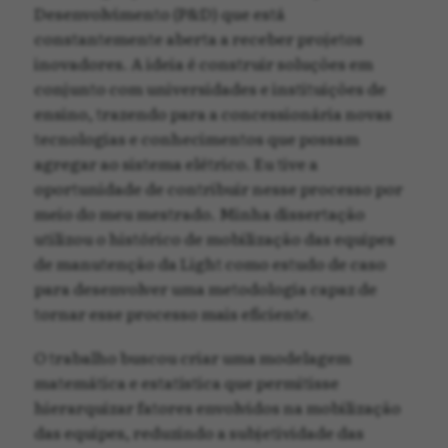
Desenvolvimento (P&D) que está
constantemente aberta a receber projetos
inovadores. A ideia é construir soluções em
conjunto com universidades e instituições de
ensino, trazendo para a concessionária novas
tecnologias e conhecimentos que possam
agregar ao sistema elétrico. Eu tive a
oportunidade de contribuir nesse processo por
meio do meu mestrado. Minha dissertação
utilizou o histórico de mobilização das equipes
de manutenção da Light como estudo de caso
para desenvolver uma metodologia capaz de
tornar esse processo mais eficiente.
O trabalho buscou criar uma modelagem
matemática e estatística que permitisse
hierarquizar fatores envolvidos na mobilização
das equipes, reduzindo a subjetividade das