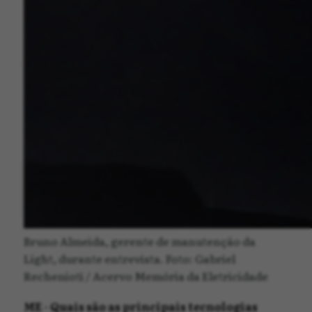
Bruno Almeida, gerente de manutenção da
Light, durante entrevista. Foto: Gabriel
Rechenioti / Acervo Memória da Eletricidade
ME - Quais são as principais tecnologias