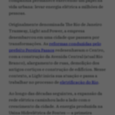
vida urbana: levar energia elétrica a milhões de
pessoas.
Originalmente denominada The Rio de Janeiro
Tramway, Light and Power, a empresa
desembarcou em uma cidade que passava por
transformações. As
reformas conduzidas pelo
prefeito Pereira Passos
redesenhavam o Centro,
com a construção da Avenida Central (atual Rio
Branco), alargamento de ruas, demolição dos
antigos cortiços e construção de edifícios. Nesse
contexto, a Light inicia sua atuação e passa a
trabalhar no processo de
eletrificação do Rio
.
Ao longo das décadas seguintes, a expansão da
rede elétrica caminhou lado a lado com o
crescimento da cidade. A energia produzida na
Usina Hidrelétrica de Fontes — a primeira