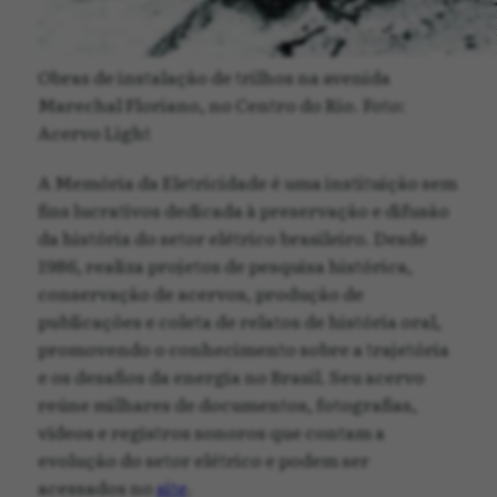
Obras de instalação de trilhos na avenida
Marechal Floriano, no Centro do Rio. Foto:
Acervo Light
A Memória da Eletricidade é uma instituição sem
fins lucrativos dedicada à preservação e difusão
da história do setor elétrico brasileiro. Desde
1986, realiza projetos de pesquisa histórica,
conservação de acervos, produção de
publicações e coleta de relatos de história oral,
promovendo o conhecimento sobre a trajetória
e os desafios da energia no Brasil. Seu acervo
reúne milhares de documentos, fotografias,
vídeos e registros sonoros que contam a
evolução do setor elétrico e podem ser
acessados no
site
.