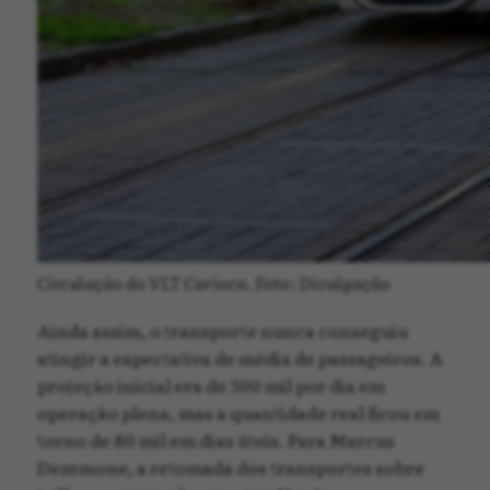
Circulação do VLT Carioca. Foto: Divulgação
Ainda assim, o transporte nunca conseguiu
atingir a expectativa de média de passageiros. A
projeção inicial era de 300 mil por dia em
operação plena, mas a quantidade real ficou em
torno de 80 mil em dias úteis. Para Marcus
Dezemone, a retomada dos transportes sobre