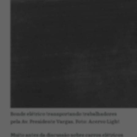
Bonde elétrico transportando trabalhadores
pela Av. Presidente Vargas. Foto: Acervo Light
Muito antes da discussão sobre carros elétricos