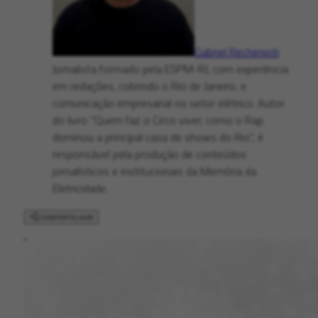
Gabriel Rechenioti
Jornalista formado pela ESPM-RJ, com experiência
em redações, cobrindo o Rio de Janeiro, e
comunicação empresarial no setor elétrico. Autor
do livro “Quem faz o Circo viver, como o Rap
dominou a principal casa de shows do Rio", é
responsável pela produção de conteúdos
jornalísticos e institucionais da Memória da
Eletricidade.
COMPARTILHAR