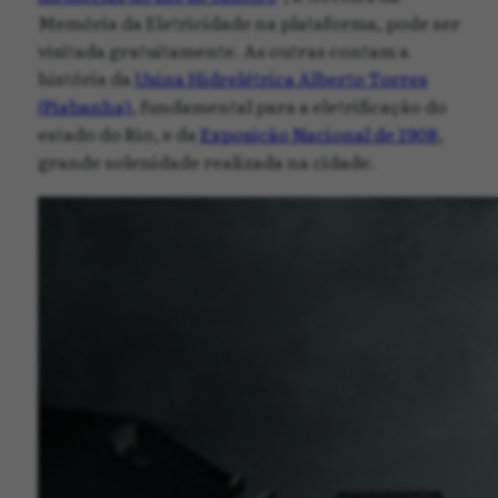
Memória da Eletricidade na plataforma, pode ser
visitada gratuitamente. As outras contam a
história da
Usina Hidrelétrica Alberto Torres
(Piabanha)
, fundamental para a eletrificação do
estado do Rio, e da
Exposição Nacional de 1908
,
grande solenidade realizada na cidade.