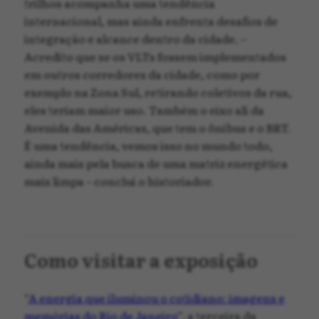
trilhos acompanha uma tendência
internacional, mas ainda enfrenta desafios de
integração e alcance dentro da cidade. –
Acredito que se os VLTs fossem implementados
em outros corredores da cidade, como por
exemplo na Zona Sul, retirando coletivos da rua,
eles teriam maior uso. Também o eixo ali da
Avenida das Américas, que tem o ônibus e o BRT.
É uma tendência, vemos isso no mundo todo,
ainda mais pela busca de uma matriz energética
mais limpa – conclui o historiador.
Como visitar a exposição
“
A energia que iluminou o cotidiano: imagens e
memórias do Rio de Janeiro
”, a terceira da