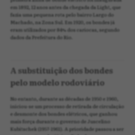
em 1892, 12 anos antes da chegada da Light, que
fazia uma pequena rota pelo bairro Largo do
Machado, na Zona Sul. Em 1920, os bondes já
eram utilizados por 84% dos cariocas, segundo
dados da Prefeitura do Rio.
A substituição dos bondes
pelo modelo rodoviário
No entanto, durante as décadas de 1950 e 1960,
iniciou-se um processo de retirada de circulação
e desmonte dos bondes elétricos, que ganhou
mais força durante o governo de Juscelino
Kubitschek (1957-1961). A prioridade passou a ser