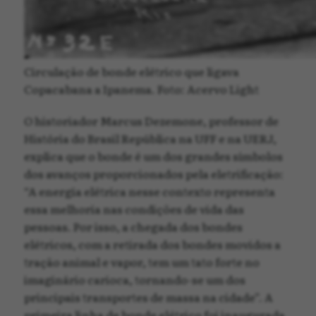
Circulação de bonde elétrico que ligava
Copacabana a Ipanema. Foto: Acervo Light
O historiador Marcus Dezemone, professor de
História do Brasil República na UFF e na UERJ,
explica que o bonde é um dos grandes símbolos
dos avanços proporcionados pela eletrificação:
“A energia elétrica nesse contexto representa
essa melhoria nas condições de vida das
pessoas. Por isso, a chegada dos bondes
elétricos, com a retirada dos bondes movidos a
tração animal e vapor, tem um tato forte no
imaginário carioca, tornando-se um dos
principais transportes de massa na cidade”. A
primeira linha de bonde elétrico foi inaugurada