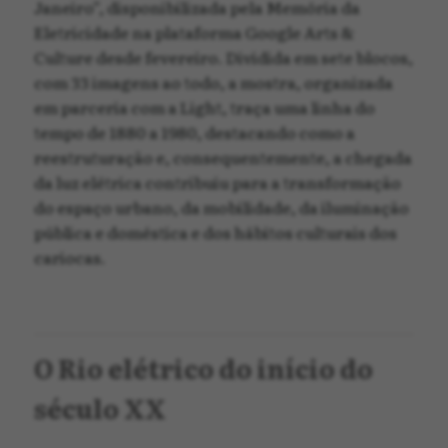
Janeiro”, disponibilizada pela Memória da
Eletricidade na plataforma Google Arts &
Culture desde fevereiro. Dividida em sete blocos,
com 33 imagens ao todo, a mostra, organizada
em parceria com a Light, traça uma linha do
tempo de 1880 a 1980, destacando como a
reestruturação e, consequentemente, a chegada
da luz elétrica contribuiu para a transformação
do espaço urbano, da mobilidade, da iluminação
pública e doméstica e dos hábitos culturais dos
cariocas.
O Rio elétrico do início do
século XX