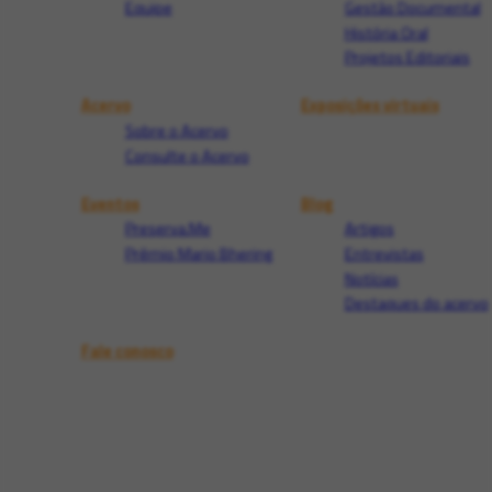
Equipe
Gestão Documental
História Oral
Projetos Editoriais
Acervo
Exposições virtuais
Sobre o Acervo
Consulte o Acervo
Eventos
Blog
Preserva.Me
Artigos
Prêmio Mario Bhering
Entrevistas
Notícias
Destaques do acervo
Fale conosco