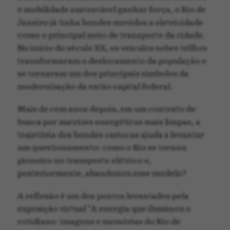
e mobilidade sustentável ganhar força, o Rio de
Janeiro já tinha bondes movidos a eletricidade
como o principal meio de transporte da cidade.
No início do século XX, os veículos sobre trilhos
transformaram o deslocamento da população e
se tornaram um dos principais símbolos da
modernização da então capital federal.
Mais de cem anos depois, em um contexto de
busca por matrizes energéticas mais limpas, a
trajetória dos bondes cariocas ajuda a levantar
um questionamento: como o Rio se tornou
pioneiro no transporte elétrico e,
posteriormente, abandonou esse modelo?
A reflexão é um dos pontos levantados pela
exposição virtual “A energia que iluminou o
cotidiano: imagens e memórias do Rio de