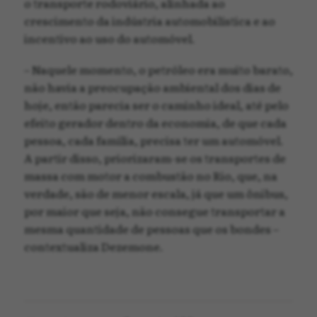
o transporte rodoviário, alinhada ao
crescimento da indústria automobilística e ao
incentivo ao uso do automóvel.
– Naquele momento, o petróleo era muito barato,
não havia a preocupação ambiental dos dias de
hoje, então parecia ser o caminho ideal, até pelo
efeito gerador dentro da economia, de que cada
pessoa, cada família, precisa ter um automóvel.
A partir disso, priorizaram-se os transportes de
massa com motor a combustão no Rio, que, na
verdade, são de menor escala, já que um ônibus,
por maior que seja, não consegue transportar a
mesma quantidade de pessoas que os bondes –
contextualiza Dezemone.