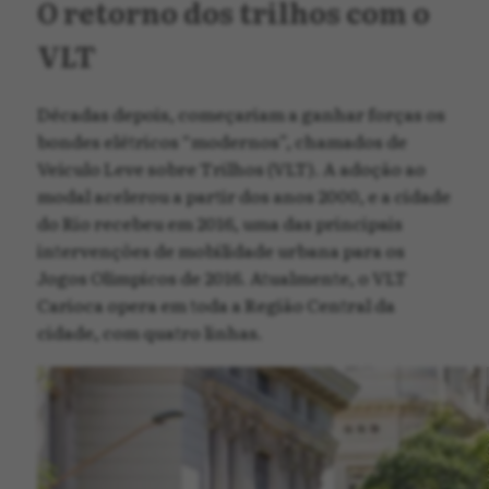
O retorno dos trilhos com o
VLT
Décadas depois, começariam a ganhar forças os
bondes elétricos “modernos”, chamados de
Veículo Leve sobre Trilhos (VLT). A adoção ao
modal acelerou a partir dos anos 2000, e a cidade
do Rio recebeu em 2016, uma das principais
intervenções de mobilidade urbana para os
Jogos Olímpicos de 2016. Atualmente, o VLT
Carioca opera em toda a Região Central da
cidade, com quatro linhas.