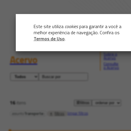
Este site utiliza
cookies
para garantir a você a
melhor experiência de navegação. Confira os
Termos de Uso
.
Sobre o
Acervo
Acervo
Consulte
o Acervo
16
itens
filtros
limpar filtros
filtros
assunto
Transporte