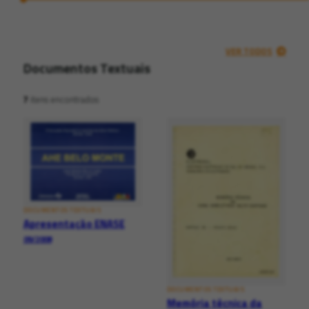
VER TODOS
Documentos Textuais
7
itens encontrados
DOCUMENTOS TEXTUAIS
Apresentação ENASE
09/2008
DOCUMENTOS TEXTUAIS
Memória técnica da