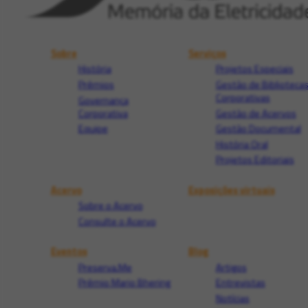
Sobre
Serviços
História
Projetos Especiais
Prêmios
Gestão de Biblioteca
Corporativas
Governança
Corporativa
Gestão de Acervos
Equipe
Gestão Documental
História Oral
Projetos Editoriais
Acervo
Exposições virtuais
Sobre o Acervo
Consulte o Acervo
Eventos
Blog
Preserva.Me
Artigos
Prêmio Mario Bhering
Entrevistas
Notícias