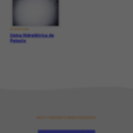
AUDIOVISUAL
Usina Hidrelétrica de
Peixoto
INSTITUIDORES E MANTENEDORES