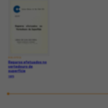
BIBLIOTECA
Reparos efetuados no
vertedouro de
superfície
1975