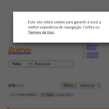
Este site utiliza
cookies
para garantir a você a
melhor experiência de navegação. Confira os
Termos de Uso
.
Sobre o
Acervo
Acervo
Consulte
o Acervo
470
itens
filtros
limpar filtros
filtros
assunto
Vertedouro