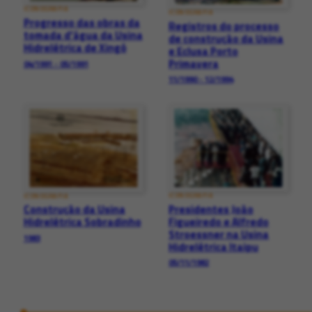
ICONOGRAFIA
ICONOGRAFIA
Progresso das obras da
Registros do processo
tomada d'água da Usina
de construção da Usina
Hidrelétrica de Xingó
e Eclusa Porto
Primavera
04/1991 - 05/1991
11/1990 - 12/1994
ICONOGRAFIA
ICONOGRAFIA
Presidentes João
Construção da Usina
Figueiredo e Alfredo
Hidrelétrica Sobradinho
Stroessner na Usina
1983
Hidrelétrica Itaipu
05/11/1982