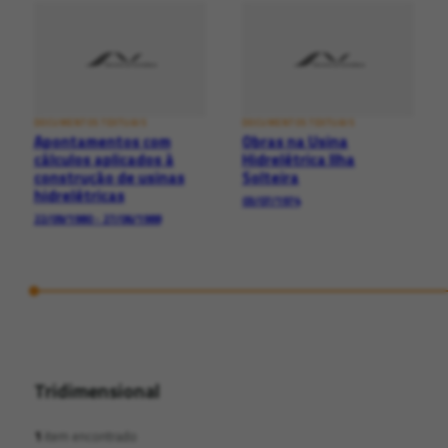
DOCUMENTOS TEXTUAIS
DOCUMENTOS TEXTUAIS
Apontamentos com
Obras na Usina
cálculos aplicados à
Hidrelétrica Ilha
construção de usinas
Solteira
hidrelétricas
03/07/1974
22/09/1980 - 27/06/1988
Tridimensional
1
item encontrado