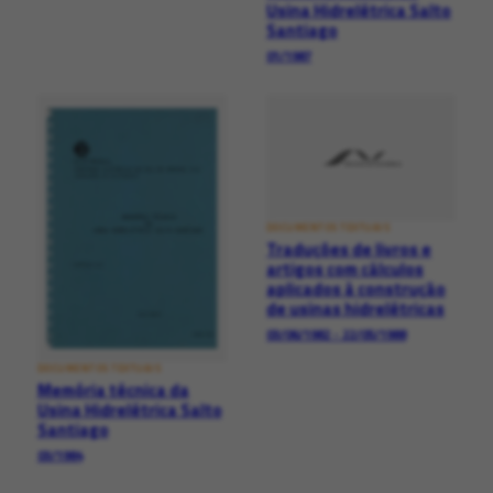
Usina Hidrelétrica Salto
Santiago
01/1987
DOCUMENTOS TEXTUAIS
Traduções de livros e
artigos com cálculos
aplicados à construção
de usinas hidrelétricas
03/06/1982 - 22/05/1988
DOCUMENTOS TEXTUAIS
Memória técnica da
Usina Hidrelétrica Salto
Santiago
03/1984