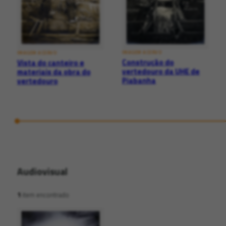
IMAGEM ACERVO
IMAGEM ACERVO
Construção do
Vista do canteiro e
vertedouro da UHE de
materiais da obra do
Piabanha
vertedouro
Audiovisual
1
item encontrado