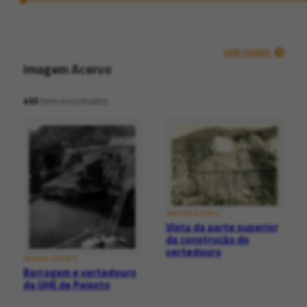
VER TODOS
Imagem Acervo
433
itens encontrados
IMAGEM ACERVO
Vista da parte superior
da construção do
vertedouro
IMAGEM ACERVO
Barragem e vertedouro
da UHE de Peixoto