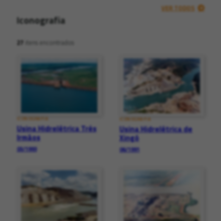
VER TODOS
Iconografia
27
itens encontrados
ICONOGRAFIA
ICONOGRAFIA
Usina Hidrelétrica Três
Usina Hidrelétrica de
Irmãos
Xingó
03/1993
06/1991