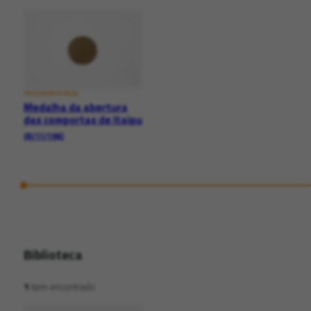
TRIDIMENSIONAL
Medalha da abertura
das comportas de Itaipu
05/11/1982
Biblioteca
1
item encontrado