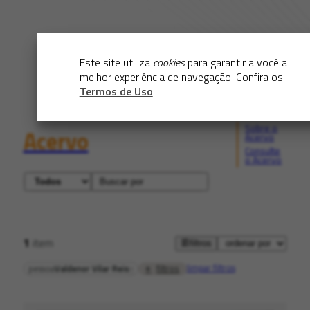
Este site utiliza
cookies
para garantir a você a
melhor experiência de navegação. Confira os
Termos de Uso
.
Sobre o
Acervo
Acervo
Consulte
o Acervo
1
item
filtros
limpar filtros
filtros
pessoa
Valdenor Vilar Reis