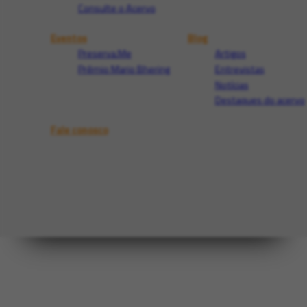
Consulte o Acervo
Eventos
Blog
Preserva.Me
Artigos
Prêmio Mario Bhering
Entrevistas
Notícias
Destaques do acervo
Fale conosco