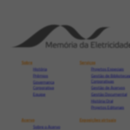
Sobre
Serviços
História
Projetos Especiais
Prêmios
Gestão de Biblioteca
Corporativas
Governança
Corporativa
Gestão de Acervos
Equipe
Gestão Documental
História Oral
Projetos Editoriais
Acervo
Exposições virtuais
Sobre o Acervo