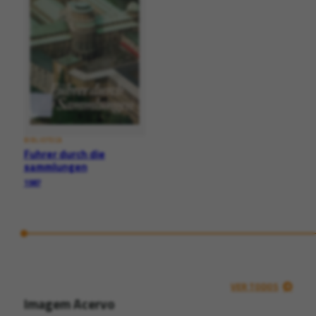
BIBLIOTECA
Fuhrer durch die
sammlungen
1987
VER TODOS
Imagem Acervo