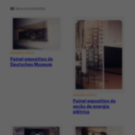
62
itens encontrados
IMAGEM ACERVO
Painel expositivo do
Deutsches Museum
IMAGEM ACERVO
Painel expositivo da
seção de energia
elétrica