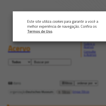
Este site utiliza
cookies
para garantir a você a
melhor experiência de navegação. Confira os
Termos de Uso
.
Sobre o
Acervo
Acervo
Consulte
o Acervo
68
itens
filtros
limpar filtros
filtros
organização
Deutsches Museum