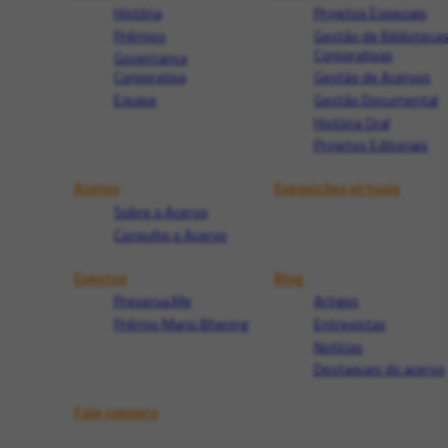
História
Projetos Especiais
Prêmios
Gestão de Biblioteca
Corporativas
Governança
Corporativa
Gestão de Acervos
Equipe
Gestão Documental
História Oral
Projetos Editoriais
Acervo
Exposições virtuais
Sobre o Acervo
Consulte o Acervo
Eventos
Blog
Preserva.Me
Artigos
Prêmio Mario Bhering
Entrevistas
Notícias
Destaques do acervo
Fale conosco