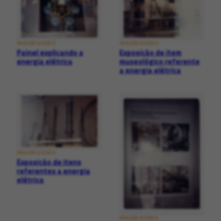
IMAGEM ACERVO
IMAGEM ACERVO
Painel explicando a
Exposição de item
energia elétrica
museológico referente
a energia elétrica
IMAGEM ACERVO
Exposição de itens
referentes a energia
elétrica
IMAGEM ACERVO