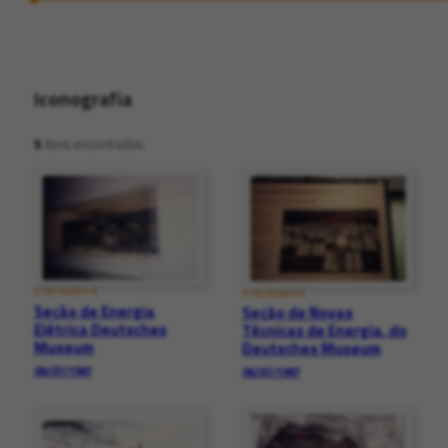
Iconografia
5
itens encontrados
ICONOGRAFIA
ICONOGRAFIA
Seção de Energia
Seção de Novas
Elétrica Deutsches
Técnicas de Energia, do
Museum
Deutsches Museum
06/07/1987
06/07/1987