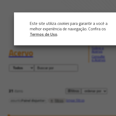
Este site utiliza
cookies
para garantir a você a
melhor experiência de navegação. Confira os
Termos de Uso
.
Sobre o
Acervo
Acervo
Consulte
o Acervo
31
itens
filtros
limpar filtros
filtros
assunto
Painel disjuntor