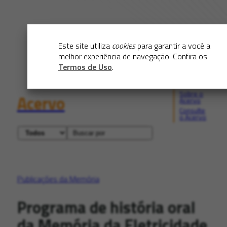
Este site utiliza
cookies
para garantir a você a
melhor experiência de navegação. Confira os
Termos de Uso
.
Sobre o
Acervo
Acervo
Consulte
o Acervo
Publicações da Memória
Programa de história oral
da Memória da Eletricidade