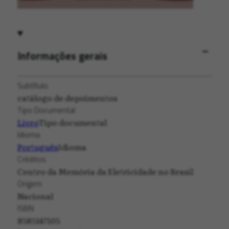
Informações gerais
Subtítulo
catálogo de depoimentos
Tipo Documental
Livro
Tipo documental
Idioma
Português
Idioma
Créditos
Centro da Memória da Eletricidade no Brasil
Origem
Nacional
ISBN
8585147105