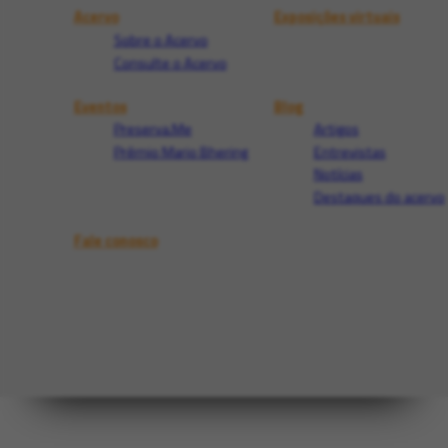
Acervo
Exposições virtuais
Sobre o Acervo
Consulte o Acervo
Eventos
Blog
Preserva.Me
Artigos
Prêmio Mario Bhering
Entrevistas
Notícias
Destaques do acervo
Fale conosco