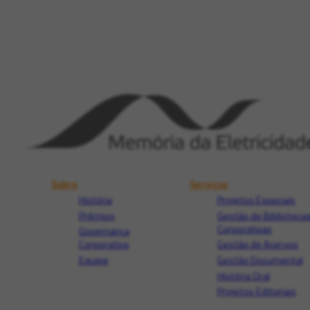
Sobre
Serviços
História
Projetos Especiais
Prêmios
Gestão de Biblioteca
Corporativas
Governança
Corporativa
Gestão de Acervos
Equipe
Gestão Documental
História Oral
Projetos Editoriais