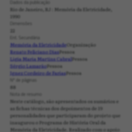
Dados da publicação
Rio de Janeiro, RJ : Memória da Eletricidade,
1990
Dimensões
22
Ent. Secundária
Memória da Eletricidade
Organização
Renato Feliciano Dias
Pessoa
Ligia Maria Martins Cabral
Pessoa
Sérgio Lamarão
Pessoa
Ignez Cordeiro de Farias
Pessoa
Nº de páginas
88
Nota de resumo
Neste catálogo, são apresentados os sumários e
as fichas técnicas dos depoimentos de 19
personalidades que participaram do projeto que
inaugurou o Programa de História Oral da
Memória da Eletricidade. Realizado com o apoio