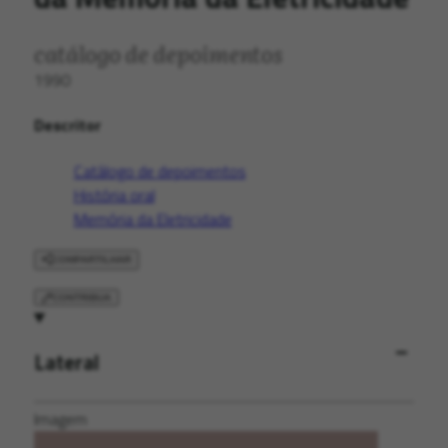
catálogo de depoimentos
1990
Descritor
Catálogo de depoimentos
História oral
Memória da Eletricidade
COMPARTILHAR
CONTRIBUA
Lateral
Imagem