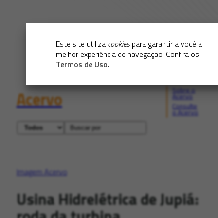
Este site utiliza
cookies
para garantir a você a
melhor experiência de navegação. Confira os
Termos de Uso
.
Sobre o
Acervo
Acervo
Consulte
o Acervo
Imagem Acervo
Usina Hidrelétrica de Jupiá:
roda da turbina