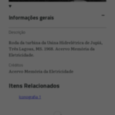
Informações gerais
Descrição
Roda da turbina da Usina Hidrelétrica de Jupiá,
Três Lagoas, MS. 1968. Acervo Memória da
Eletricidade.
Créditos
Acervo Memória da Eletricidade
Itens Relacionados
Iconografia
1