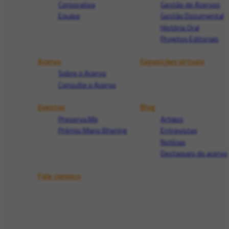
Corporativa
Gestão de Acervos
Equipe
Gestão Documental
História Oral
Projetos Editoriais
Acervo
Exposições virtuais
Sobre o Acervo
Consulte o Acervo
Eventos
Blog
Preserva.Me
Artigos
Prêmio Mario Bhering
Entrevistas
Notícias
Destaques do acervo
Fale conosco