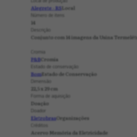
Local de produção
Alegrete - RS
Local
Número de itens
14
Descrição
Conjunto com 14 imagens da Usina Termelét
Cromia
P&B
Cromia
Estado de conservação
Bom
Estado de Conservação
Dimensão
22,5 x 29 cm
Forma de aquisição
Doação
Doador
Eletrobras
Organizações
Créditos
Acervo Memória da Eletricidade