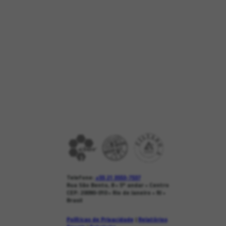
Telefone:
+55 21 3553-7537
Rua São Bento, 8 • 5º andar • Centro
CEP: 20090-010 • Rio de Janeiro • RJ •
Brasil
Políticas de Privacidade
|
Relatórios