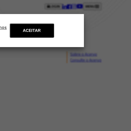
LOGIN
MENU
ntos
Blog
Fale conosco
mos
ACEITAR
Sobre o Acervo
Consulte o Acervo