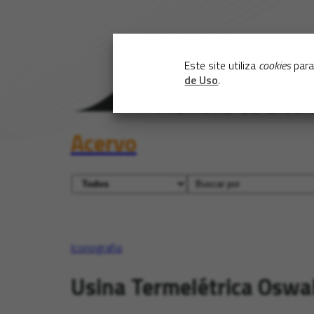
Este site utiliza
cookies
para
de Uso
.
Acervo
Iconografia
Usina Termelétrica Oswa