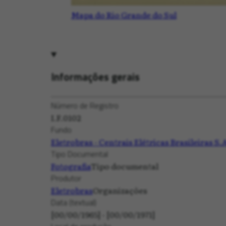
Mapa do Rio Grande do Sul
Informações gerais
Número de Registro
I.F.0102
Fundo
Eletrobras - Centrais Elétricas Brasileiras S.
Tipo Documental
Fotografia
Tipo documental
Produtor
Eletrobras
Organizações
Data (textual)
[00/00/1965] - [00/00/1971]