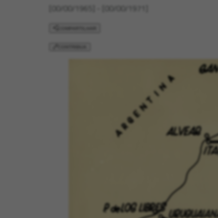
[00/00/1965] - [00/00/1971]
COMPARTILHAR
CONTRIBUA