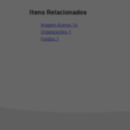
Itens Relacionados
Imagem Acervo
14
Organizações
1
Fundos
1