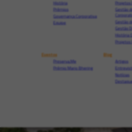
História
Projetos 
Prêmios
Gestão d
Corporat
Governança Corporativa
Gestão d
Equipe
Gestão 
História 
Projetos 
Eventos
Blog
Preserva.Me
Artigos
Prêmio Mario Bhering
Entrevis
Notícias
Destaque