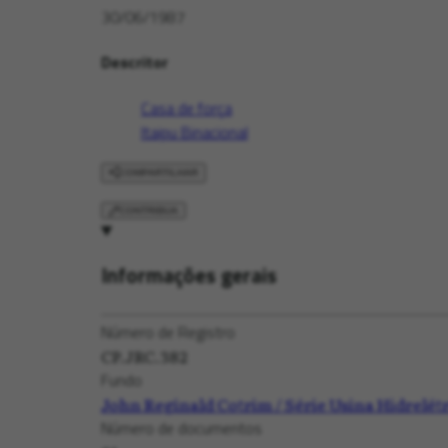
30/06/1987
Descritor
Casa de força
Itaipu Binacional
COMPARTILHAR
CONTRIBUA
Informações gerais
Número de Registro
CP.JRC.382
Fundo
John Reginald Cotrim / Série Usina Hidrelétr
Número de documentos