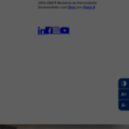
2019-2026
© Memória da Eletricidade
Desenvolvido com
Shiro
por
Plano B