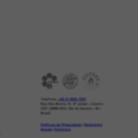
Telefone:
+55 21 3553-7537
Rua São Bento, 8 • 5º andar • Centro
CEP: 20090-010 • Rio de Janeiro • RJ •
Brasil
Políticas de Privacidade
|
Relatórios
Anuais
|
Estatuto
s