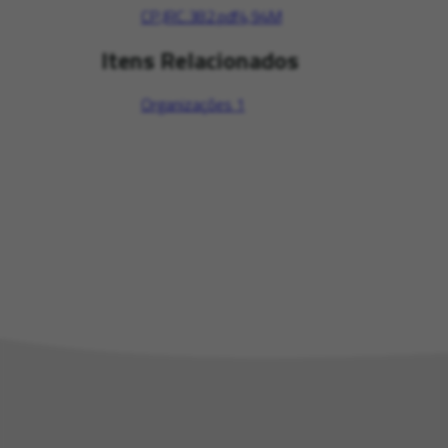
CP.JRC.382.pdf
4,94M
Itens Relacionados
Organizações
1