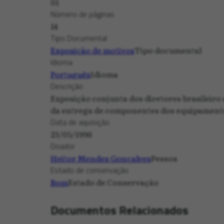
01
Número de páginas
14
Tipo Documental
Exposição de motivos
Tipo documental
Idioma
Português
Idioma
Descrição
Exposição conjunta dos diretores brasileiro 
da entrega de componentes dos equipamento
Data de aquisição
23/05/1996
Doador
Heitor Mendes Gonçalves
Pessoa
Estado de conservação
Bom
Estado de Conservação
Documentos Relacionados