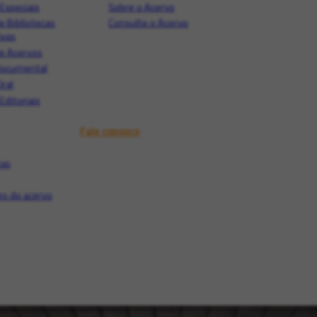
Especiais
Sobre o Acervo
e Bibliotecas
Consulte o Acervo
ivas
e Acervos
Documental
Oral
Editoriais
Fale conosco
tas
s do acervo