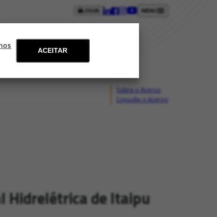
LOGIN
MENU
ntos
Blog
Fale conosco
mos
ACEITAR
Sobre o Acervo
Consulte o Acervo
Hidrelétrica de Itaipu