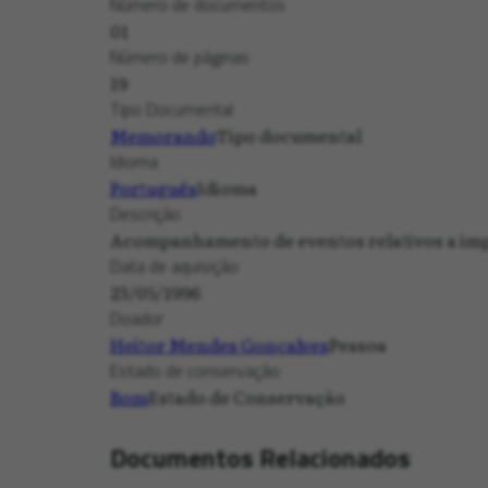
Número de documentos
01
Número de páginas
19
Tipo Documental
Memorando
Tipo documental
Idioma
Português
Idioma
Descrição
Acompanhamento de eventos relativos a impla
Data de aquisição
23/05/1996
Doador
Heitor Mendes Gonçalves
Pessoa
Estado de conservação
Bom
Estado de Conservação
Documentos Relacionados