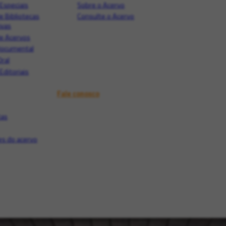
Especiais
Sobre o Acervo
e Bibliotecas
Consulte o Acervo
ivas
e Acervos
Documental
Oral
Editoriais
Fale conosco
tas
s do acervo