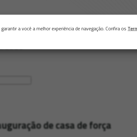
Sobre
Serviços
Acervo
Exposições virtuais
Eve
 garantir a você a melhor experiência de navegação. Confira os
Ter
auguração de casa de força