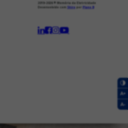
2019-2026
© Memória da Eletricidade
Desenvolvido com
Shiro
por
Plano B