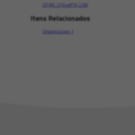
CP.JRC.379.pdf
16,22M
Itens Relacionados
Organizações
1