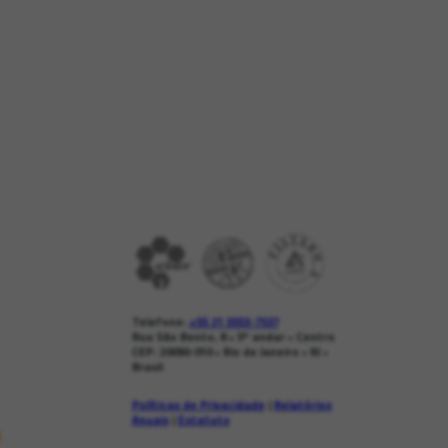
Telefone:
+55 21 3553-7537
Rua São Bento, 8 • 5º andar • Centro
CEP: 20090-010 • Rio de Janeiro • RJ •
Brasil
Políticas de Privacidade
|
Relatórios
Anuais
|
Estatuto
s