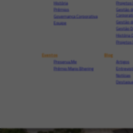
História
Projetos 
Prêmios
Gestão d
Corporat
Governança Corporativa
Gestão d
Equipe
Gestão 
História 
Projetos 
Eventos
Blog
Preserva.Me
Artigos
Prêmio Mario Bhering
Entrevis
Notícias
Destaque