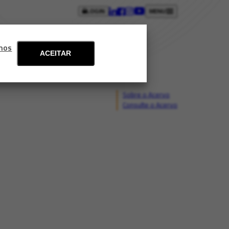
LOGIN
MENU
ntos
Blog
Fale conosco
mos
ACEITAR
Sobre o Acervo
Consulte o Acervo