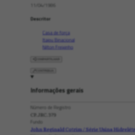
11/04/1986
Descritor
Casa de força
Itaipu Binacional
Nilton Freixinho
COMPARTILHAR
CONTRIBUA
Informações gerais
Número de Registro
CP.JRC.379
Fundo
John Reginald Cotrim / Série Usina Hidrelétr