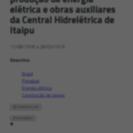
elétrica e obras auxiliares
da Central Hidrelétrica de
Itaipu
17/08/1978 a 28/03/1979
Descritor
Brasil
Paraguai
Energia elétrica
Construção de usinas
COMPARTILHAR
CONTRIBUA