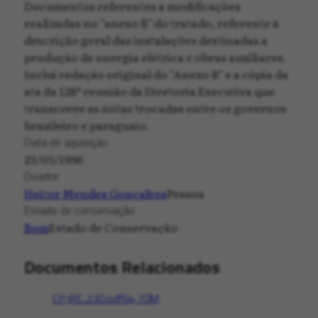
Documentos referentes a modificações
realizadas no "anexo B" do tratado, referente à
descrição geral das instalações destinadas a
produção de energia elétrica e obras auxiliares.
Inclui redação original do "Anexo B" e a cópia da
ata da 128ª reunião da Diretoria Executiva que
transcreve as notas trocadas entre os governos
brasileiro e paraguaio.
Data de aquisição
23/05/1996
Doador
Heitor Mendes Gonçalves
Pessoa
Estado de conservação
Bom
Estado de Conservação
Documentos Relacionados
CP.JRC.230.pdf
64,70M