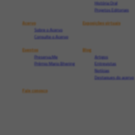
História Oral
Projetos Editoriais
Acervo
Exposições virtuais
Sobre o Acervo
Consulte o Acervo
Eventos
Blog
Preserva.Me
Artigos
Prêmio Mario Bhering
Entrevistas
Notícias
Destaques do acervo
Fale conosco