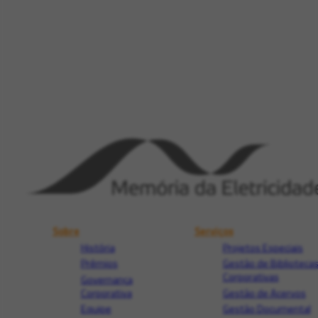
Sobre
Serviços
História
Projetos Especiais
Prêmios
Gestão de Biblioteca
Corporativas
Governança
Corporativa
Gestão de Acervos
Equipe
Gestão Documental