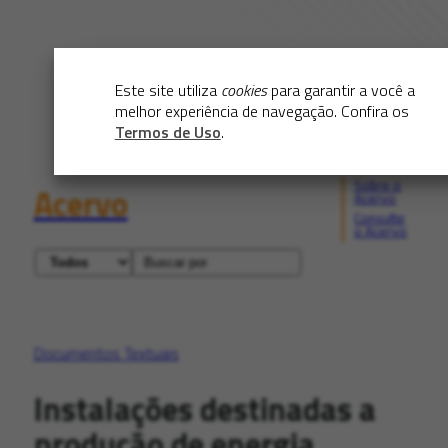
Este site utiliza
cookies
para garantir a você a
melhor experiência de navegação. Confira os
Termos de Uso
.
Sobre o
Acervo
Acervo
Consulte
o Acervo
Documentos Textuais
Instalações destinadas a
produção de energia