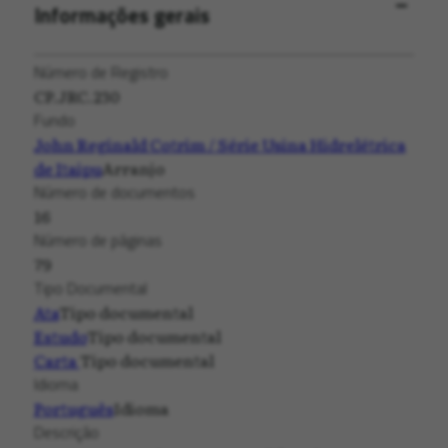
Informações gerais
Número de Registro
CP.JRC.230
Fundo
John Reginald Cotrim / Série Usina Hidrelétrica
de Itaipu
Arranjo
Número de documentos
16
Número de páginas
79
Tipo Documental
Ata
Tipo documental
Estudo
Tipo documental
Carta
Tipo documental
Idioma
Português
Idioma
Descrição