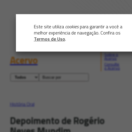
Este site utiliza
cookies
para garantir a você a
melhor experiência de navegação. Confira os
Termos de Uso
.
Sobre o
Acervo
Acervo
Consulte
o Acervo
História Oral
Depoimento de Rogério
Neves Mundim