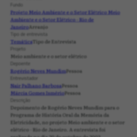
Fundo
Projeto Meio Ambiente e o Setor Elétrico
Meio
Ambiente e o Setor Elétrico - Rio de
Janeiro
Arranjo
Tipo de entrevista
Temática
Tipo de Entrevista
Projeto
Meio ambiente e o setor elétrico
Depoente
Rogério Neves Mundim
Pessoa
Entrevistador
Nair Palhano Barbosa
Pessoa
Márcia Gomes Ismério
Pessoa
Descrição
Depoimento de Rogério Neves Mundim para o
Programa de História Oral da Memória da
Eletricidade, no projeto Meio ambiente e o setor
elétrico - Rio de Janeiro. A entrevista foi
realizada no dia 20 de outubro de 2003.