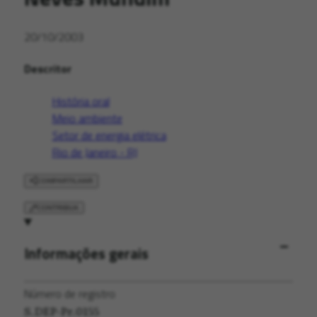
20/10/2003
Descritor
História oral
Meio ambiente
Setor de energia elétrica
Rio de Janeiro - RJ
COMPARTILHAR
CONTRIBUA
Informações gerais
Número de registro
S.DEP-Pr.0155