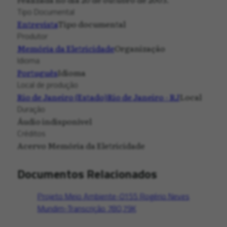
Tipo Documental
Entrevista
Tipo documental
Produtor
Memória da Eletricidade
Organização
Idioma
Português
Idioma
Local de produção
Rio de Janeiro (Estado)
Rio de Janeiro - RJ
Local
Duração
Áudio indisponível
Créditos
Acervo Memória da Eletricidade
Documentos Relacionados
Projeto Meio Ambiente-0155 Rogério Neves
Mundim-Transcrição
780,79K