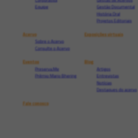
Equipe
Gestão Documental
História Oral
Projetos Editoriais
Acervo
Exposições virtuais
Sobre o Acervo
Consulte o Acervo
Eventos
Blog
Preserva.Me
Artigos
Prêmio Mario Bhering
Entrevistas
Notícias
Destaques do acervo
Fale conosco