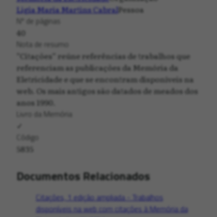
Ligia Maria Martins Cabral
Pessoa
Nº de páginas
40
Nota de resumo
”Citações” reúne referências de trabalhos que
referenciam as publicações da Memória da
Eletricidade e que se encontram disponíveis na
web. Os mais antigos são datados de meados dos
anos 1990.
Livro da Memória
✓
Código
5835
Documentos Relacionados
Citações, 1 edição ampliada - Trabalhos
disponíveis na web com citações à Memória da