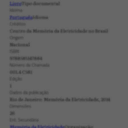
Livro
Tipo documental
Idioma
Português
Idioma
Créditos
Centro da Memória da Eletricidade no Brasil
Origem
Nacional
ISBN
9788585147884
Número de Chamada
001.4 C581
Edição
1
Dados da publicação
Rio de Janeiro: Memória da Eletricidade, 2014
Dimensões
26
Ent. Secundária
Memória da Eletricidade
Organização