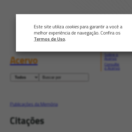
Este site utiliza
cookies
para garantir a você a
melhor experiência de navegação. Confira os
Termos de Uso
.
Sobre o
Acervo
Acervo
Consulte
o Acervo
Publicações da Memória
Citações