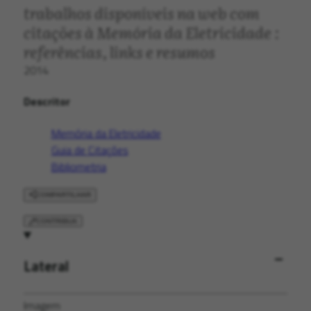
trabalhos disponíveis na web com
citações à Memória da Eletricidade :
referências, links e resumos
2014
Descritor
Memória da Eletricidade
Guia de Citações
Bibliometria
COMPARTILHAR
CONTRIBUA
Lateral
Imagem