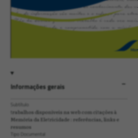
Informações gerais
Subtítulo
trabalhos disponíveis na web com citações à
Memória da Eletricidade : referências, links e
resumos
Tipo Documental