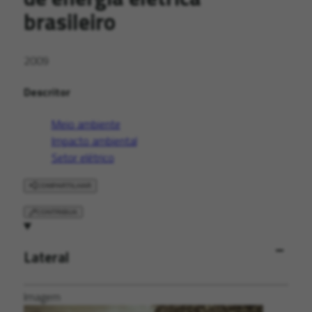
brasileiro
2009
Descritor
Meio ambiente
Impacto ambiental
Setor elétrico
COMPARTILHAR
CONTRIBUA
Lateral
Imagem