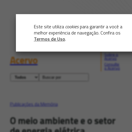
Este site utiliza
cookies
para garantir a você a
melhor experiência de navegação. Confira os
Termos de Uso
.
Sobre o
Acervo
Acervo
Consulte
o Acervo
Publicações da Memória
O meio ambiente e o setor
de energia elétrica