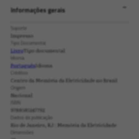
Informações gerais
Suporte
Impresso
Tipo Documental
Livro
Tipo documental
Idioma
Português
Idioma
Créditos
Centro da Memória da Eletricidade no Brasil
Origem
Nacional
ISBN
9788585147792
Dados da publicação
Rio de Janeiro, RJ : Memória da Eletricidade
Dimensões