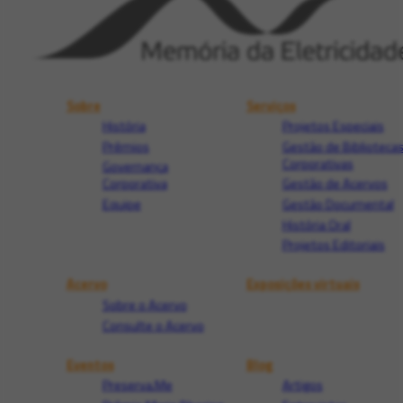
Sobre
Serviços
História
Projetos Especiais
Prêmios
Gestão de Biblioteca
Corporativas
Governança
Corporativa
Gestão de Acervos
Equipe
Gestão Documental
História Oral
Projetos Editoriais
Acervo
Exposições virtuais
Sobre o Acervo
Consulte o Acervo
Eventos
Blog
Preserva.Me
Artigos