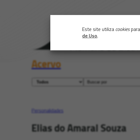
Este site utiliza
cookies
para
de Uso
.
Acervo
Personalidades
Elias do Amaral Souza