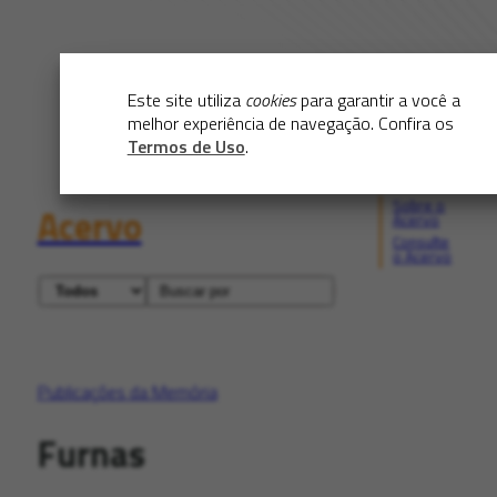
Este site utiliza
cookies
para garantir a você a
melhor experiência de navegação. Confira os
Termos de Uso
.
Sobre o
Acervo
Acervo
Consulte
o Acervo
Publicações da Memória
Furnas