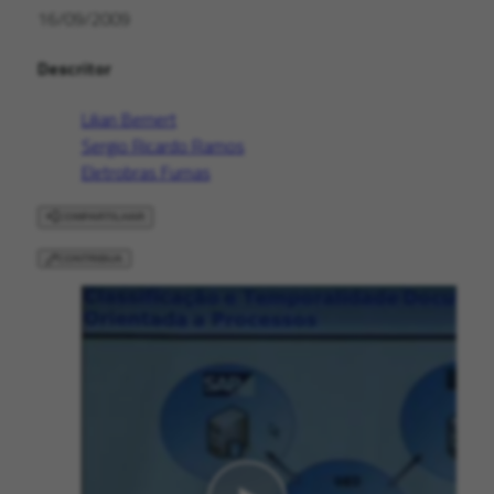
16/09/2009
Descritor
Lilian Bernert
Sergio Ricardo Ramos
Eletrobras Furnas
COMPARTILHAR
CONTRIBUA