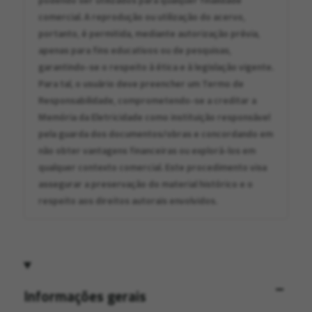
podendo ser utilizados para qualquer finalidade
comercial. A reprodução ou utilização do acervo,
portanto, é permitida, mediante autorização prévia,
apenas para fins educativos ou de pesquisas,
garantindo-se o respeito à ética e à legislação vigente.
Para tal, o usuário deve preencher um Termo de
Responsabilidade, comprometendo-se a creditar a
Memória da Eletricidade como instituição responsável
pela guarda dos documentos/obras e concordando em
não obter vantagens financeiras ou explorá-los em
qualquer contexto comercial. Este procedimento visa
assegurar a preservação do material histórico e o
respeito aos direitos autorais envolvidos.
Informações gerais