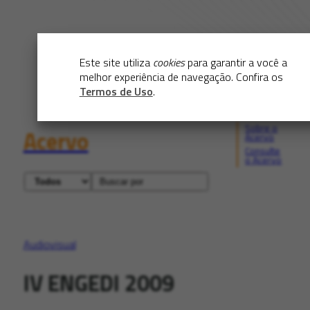
Este site utiliza
cookies
para garantir a você a
melhor experiência de navegação. Confira os
Termos de Uso
.
Sobre o
Acervo
Acervo
Consulte
o Acervo
Audiovisual
IV ENGEDI 2009