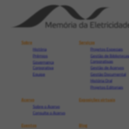
Sobre
Serviços
História
Projetos Especiais
Prêmios
Gestão de Biblioteca
Corporativas
Governança
Corporativa
Gestão de Acervos
Equipe
Gestão Documental
História Oral
Projetos Editoriais
Acervo
Exposições virtuais
Sobre o Acervo
Consulte o Acervo
Eventos
Blog