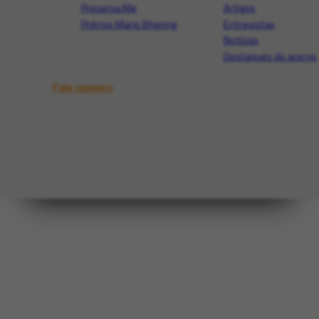
Preserva.Me
Artigos
Prêmio Mario Bhering
Entrevistas
Notícias
Destaques do acervo
Fale conosco