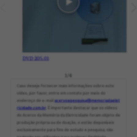
DVD 205.01
1
/
4
Caso deseje fornecer mais informações sobre este
vídeo, por favor, entre em contato por meio do
endereço de e-mail
acervoepesquisa@memoriadaelet
ricidade.com.br
. É importante destacar que os vídeos
do Acervo da Memória da Eletricidade foram objeto de
produção própria ou de doação, e estão disponíveis
exclusivamente para fins de estudo e pesquisa, não