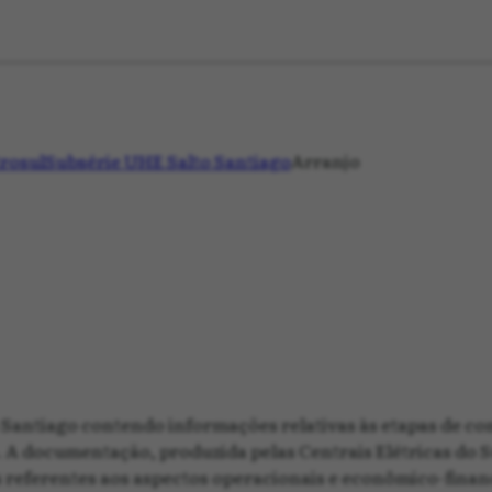
trosul
Subsérie UHE Salto Santiago
Arranjo
o Santiago contendo informações relativas às etapas de 
 documentação, produzida pelas Centrais Elétricas do Sul
os referentes aos aspectos operacionais e econômico-finan