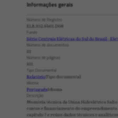
Informações gerais
Número de Registro
ELB.S52.Sb01.D08
Fundo
Série Centrais Elétricas do Sul do Brasil - Ele
Número de documentos
01
Número de páginas
101
Tipo Documental
Relatório
Tipo documental
Idioma
Português
Idioma
Descrição
Memória técnica da Usina Hidrelétrica Salt
custos e financiamento do empreendimento. A
capítulo 7 e reúne dados técnicos e analític