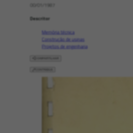
00/01/1987
Descritor
Memória técnica
Construção de usinas
Projetos de engenharia
COMPARTILHAR
CONTRIBUA