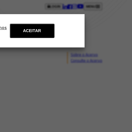
LOGIN
MENU
ntos
Blog
Fale conosco
mos
ACEITAR
Sobre o Acervo
Consulte o Acervo