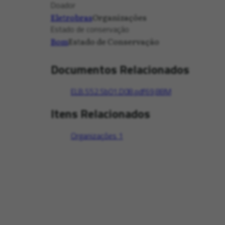
Doador
Eletrobras
Organizações
Estado de conservação
Bom
Estado de Conservação
Documentos Relacionados
ELB.S52.Sb01.D08.pdf
69,88M
Itens Relacionados
Organizações
1