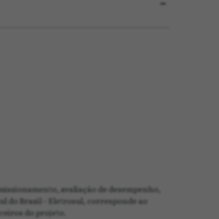
comissionamento, avaliação de desempenho,
 do Brasil – Eletrosul, corresponde ao
ceiros do projeto.