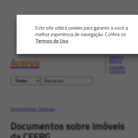
Este site utiliza
cookies
para garantir a você a
melhor experiência de navegação. Confira os
Termos de Uso
.
Sobre o
Acervo
Acervo
Consulte
o Acervo
Documentos Textuais
Documentos sobre imóveis
da CEERG