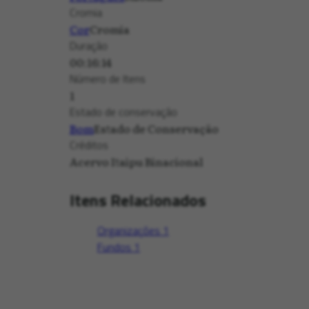
Cromia
Cor
Cromia
Duração
00:16:14
Número de Itens
1
Estado de conservação
Bom
Estado de Conservação
Créditos
Acervo Itaipu Binacional
Itens Relacionados
Organizações
1
Fundos
1