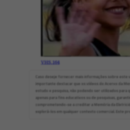
VHS.164
Caso deseje fornecer mais informações sobre este v
importante destacar que os vídeos do Acervo da Memó
estudo e pesquisa, não podendo ser utilizados para q
apenas para fins educativos ou de pesquisas, garanti
comprometendo-se a creditar a Memória da Eletrici
explorá-los em qualquer contexto comercial. Este pro