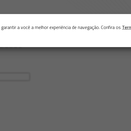
Sobre
Serviços
Acervo
Exposições virtuais
Eve
 garantir a você a melhor experiência de navegação. Confira os
Ter