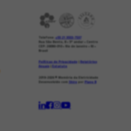
Telefone:
+55 21 3553-7537
Rua São Bento, 8 • 5º andar • Centro
CEP: 20090-010 • Rio de Janeiro • RJ •
Brasil
Políticas de Privacidade
|
Relatórios
Anuais
|
Estatuto
s
2019-2026
© Memória da Eletricidade
Desenvolvido com
Shiro
por
Plano B