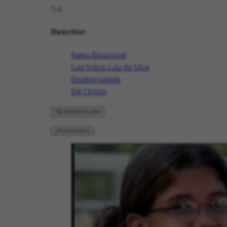
S.d.
Descritor
Itaipu Binacional
Luiz Inácio Lula da Silva
Biodiversidade
Bill Clinton
COMPARTILHAR
CONTRIBUA