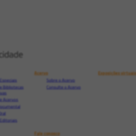
Acervo
Exposições virtuai
Especiais
Sobre o Acervo
e Bibliotecas
Consulte o Acervo
ivas
e Acervos
Documental
Oral
Editoriais
Fale conosco