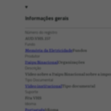
Informações gerais
Número do registro
AUD.VHS.157
Fundo
Memória da Eletricidade
Fundos
Produtor
Itaipu Binacional
Organizações
Descrição
Vídeo sobre a Itaipu Binacional sobre a impo
Tipo Documental
Vídeo institucional
Tipo documental
Suporte
Fita VHS
Idioma
Português
Idioma