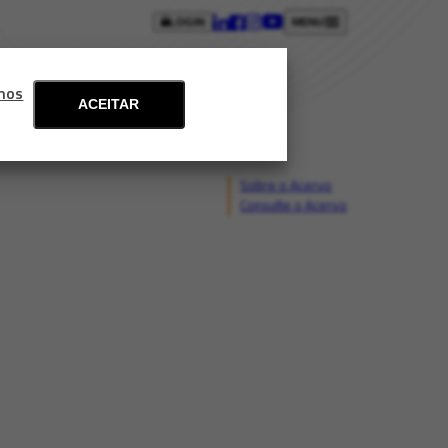
LOGIN
MENU
ntos
Blog
Fale conosco
mos
ACEITAR
Sobre o Acervo
Consulte o Acervo