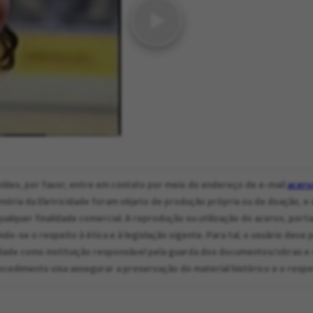
ídeo, por favor, entre em contato por meio do endereço de e-mail
acerv
ria da Eletricidade foram objeto de produção própria ou de doação, e e
ualquer finalidade comercial. A reprodução ou utilização do acervo, porta
ndo-se o respeito à ética e à legislação vigente. Para tal, o usuário de
dade como instituição responsável pela guarda dos documentos/obras e 
cedimento visa assegurar a preservação do material histórico e o respei