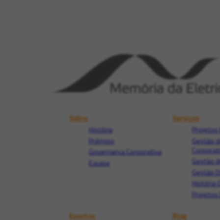
Sobre
Serviços
História
Projetos 
Prêmios
Gestão d
Corporat
Governança Corporativa
Gestão d
Equipe
Gestão 
História 
Projetos 
Eventos
Blog