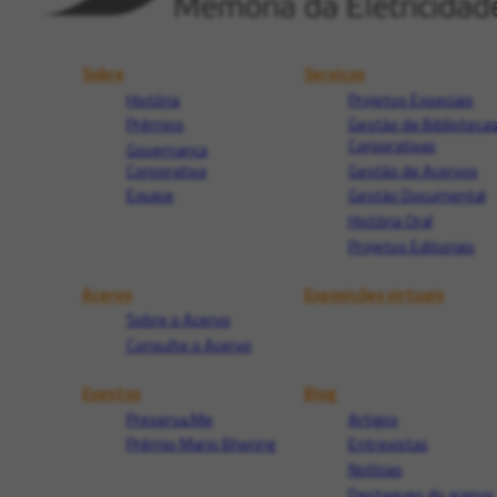
Sobre
Serviços
História
Projetos Especiais
Prêmios
Gestão de Biblioteca
Corporativas
Governança
Corporativa
Gestão de Acervos
Equipe
Gestão Documental
História Oral
Projetos Editoriais
Acervo
Exposições virtuais
Sobre o Acervo
Consulte o Acervo
Eventos
Blog
Preserva.Me
Artigos
Prêmio Mario Bhering
Entrevistas
Notícias
Destaques do acervo