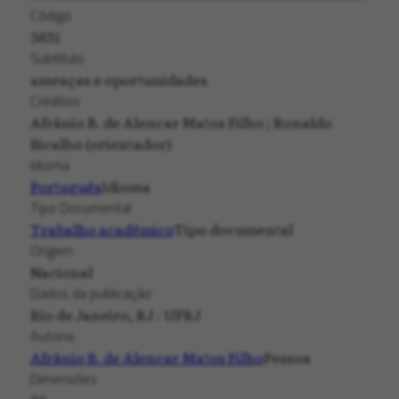
Código
3631
Subtítulo
ameaças e oportunidades
Créditos
Afrânio B. de Alencar Matos Filho ; Ronaldo
Bicalho (orientador)
Idioma
Português
Idioma
Tipo Documental
Trabalho acadêmico
Tipo documental
Origem
Nacional
Dados da publicação
Rio de Janeiro, RJ : UFRJ
Autoria
Afrânio B. de Alencar Matos Filho
Pessoa
Dimensões