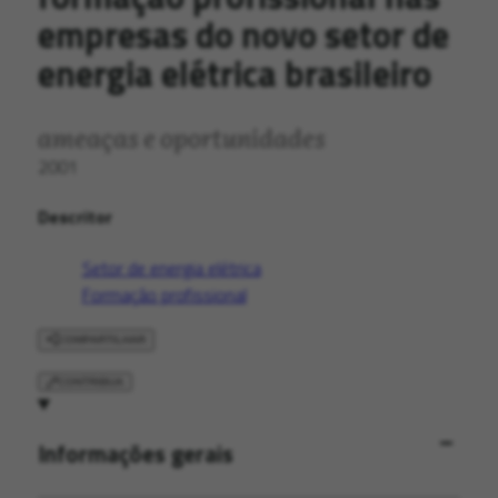
empresas do novo setor de
energia elétrica brasileiro
ameaças e oportunidades
2001
Descritor
Setor de energia elétrica
Formação profissional
COMPARTILHAR
CONTRIBUA
Informações gerais