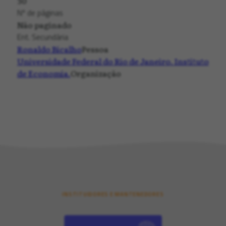
30
Nº de páginas
Não paginado
Ent. Secundária
Ronaldo Bicalho
Pessoa
Universidade Federal do Rio de Janeiro. Instituto
de Economia.
Organização
INSTITUIDORES E MANTENEDORES