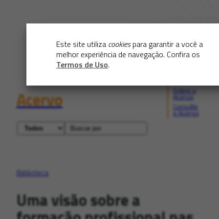
Este site utiliza
cookies
para garantir a você a
melhor experiência de navegação. Confira os
Termos de Uso
.
Sobre o
Acervo
Acervo
Consulte
o Acervo
Biblioteca
Uma visão sobre a
formação profissional nas