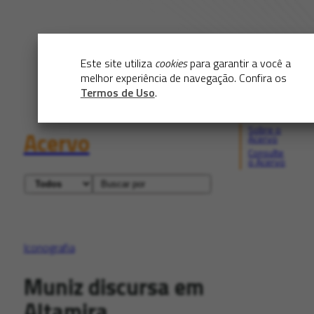
Este site utiliza
cookies
para garantir a você a
melhor experiência de navegação. Confira os
Termos de Uso
.
Sobre o
Acervo
Acervo
Consulte
o Acervo
Iconografia
Muniz discursa em
Altamira