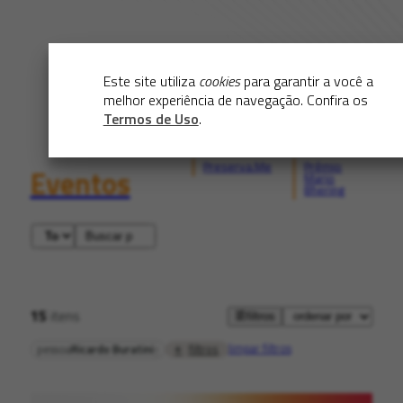
Este site utiliza
cookies
para garantir a você a
melhor experiência de navegação. Confira os
Termos de Uso
.
Preserva.Me
Prêmio
Eventos
Mario
Bhering
15
itens
filtros
limpar filtros
filtros
pessoa
Ricardo Buratini