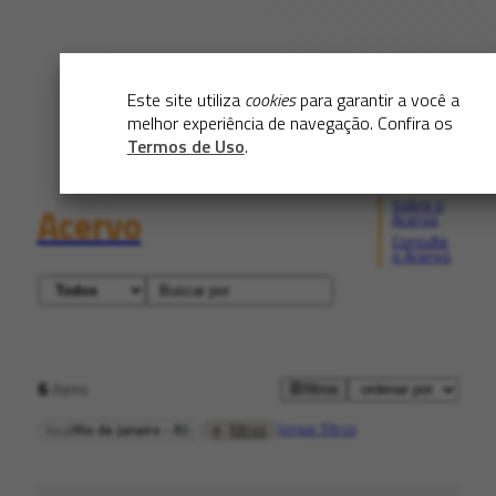
Este site utiliza
cookies
para garantir a você a
melhor experiência de navegação. Confira os
Termos de Uso
.
Sobre o
Acervo
Acervo
Consulte
o Acervo
6
itens
filtros
limpar filtros
filtros
local
Rio de Janeiro - RJ