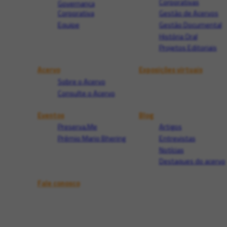
Corporativas
Governança
Corporativa
Gestão de Acervos
Equipe
Gestão Documental
História Oral
Projetos Editoriais
Acervo
Exposições virtuais
Sobre o Acervo
Consulte o Acervo
Eventos
Blog
Preserva.Me
Artigos
Prêmio Mario Bhering
Entrevistas
Notícias
Destaques do acervo
Fale conosco