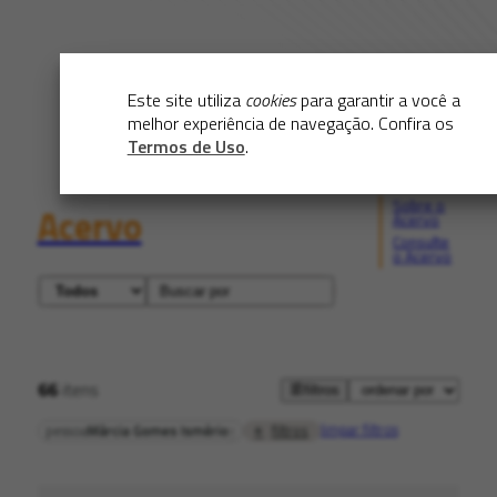
Este site utiliza
cookies
para garantir a você a
melhor experiência de navegação. Confira os
Termos de Uso
.
Sobre o
Acervo
Acervo
Consulte
o Acervo
66
itens
filtros
limpar filtros
filtros
pessoa
Márcia Gomes Ismério