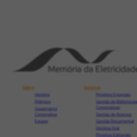
Sobre
Serviços
História
Projetos Especiais
Prêmios
Gestão de Biblioteca
Corporativas
Governança
Corporativa
Gestão de Acervos
Equipe
Gestão Documental
História Oral
Projetos Editoriais